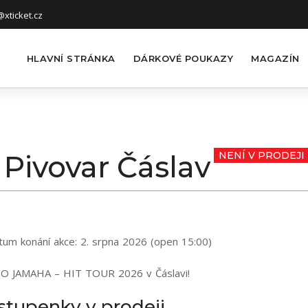
xticket.cz
HLAVNÍ STRÁNKA
DÁRKOVÉ POUKAZY
MAGAZÍN
ivovar Čáslav
NENÍ V PRODEJI
tum konání akce:
2. srpna 2026 (open 15:00)
O JAMAHA – HIT TOUR 2026 v Čáslavi!
stupenky v prodeji