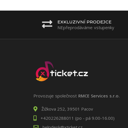
EXKLUZIVNÍ PRODEJCE
NEpřeprodáváme vstupenky
Provozuje společnost
RMCE Services s.r.o.
Žižkova 252, 39501 Pacov
+420226288011 (po - pá 9.00-16.00)
helpdesk@xticket.cz