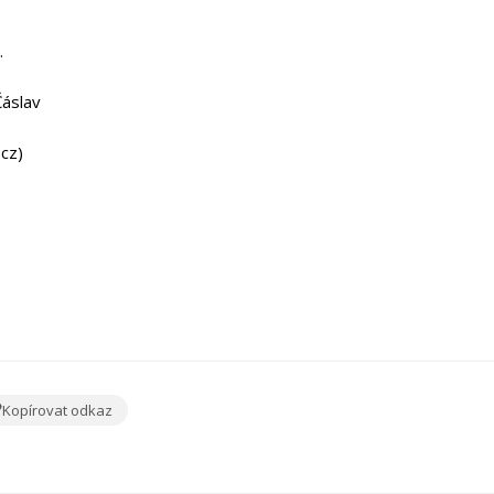
.
Čáslav
cz)
Kopírovat odkaz