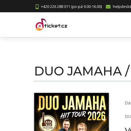
+420 226 288 011 (po-pá 9.00-16.00)
helpdesk@
DUO JAMAHA / P
Da
DU
V