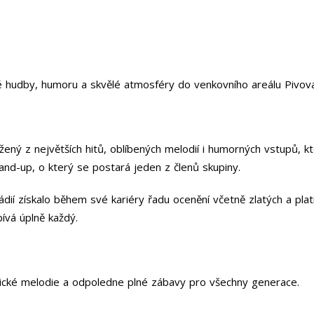
né hudby, humoru a skvělé atmosféry do venkovního areálu Pivov
ý z největších hitů, oblíbených melodií i humorných vstupů, kte
and-up, o který se postará jeden z členů skupiny.
ií získalo během své kariéry řadu ocenění včetně zlatých a plati
pívá úplně každý.
ytmické melodie a odpoledne plné zábavy pro všechny generace.