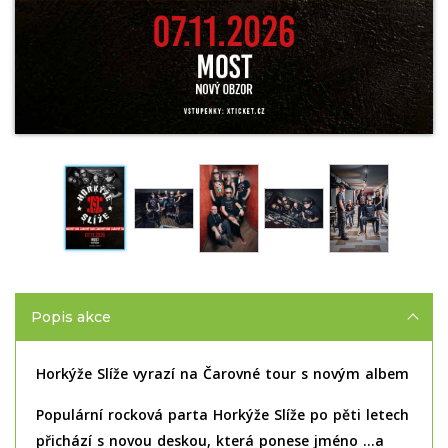
Popis akce
Horkýže Slíže vyrazí na Čarovné tour s novým albem
Populární rocková parta Horkýže Slíže po pěti letech
přichází s novou deskou
, která ponese jméno …a