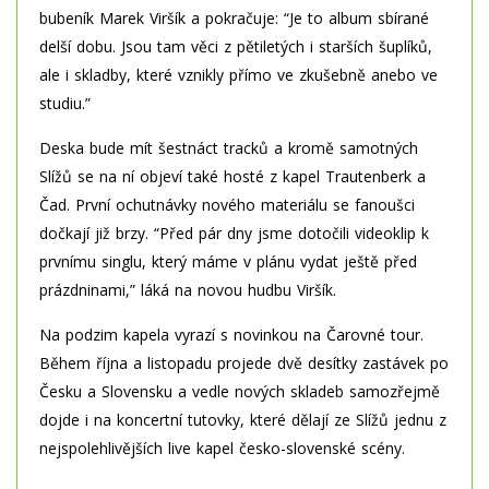
bubeník Marek Viršík a pokračuje: “Je to album sbírané
delší dobu. Jsou tam věci z pětiletých i starších šuplíků,
ale i skladby, které vznikly přímo ve zkušebně anebo ve
studiu.”
Deska bude mít šestnáct tracků a kromě samotných
Slížů se na ní objeví také hosté z kapel Trautenberk a
Čad. První ochutnávky nového materiálu se fanoušci
dočkají již brzy. “Před pár dny jsme dotočili videoklip k
prvnímu singlu, který máme v plánu vydat ještě před
prázdninami,” láká na novou hudbu Viršík.
Na podzim kapela vyrazí s novinkou na Čarovné tour.
Během října a listopadu projede dvě desítky zastávek po
Česku a Slovensku a vedle nových skladeb samozřejmě
dojde i na koncertní tutovky, které dělají ze Slížů jednu z
nejspolehlivějších live kapel česko-slovenské scény.