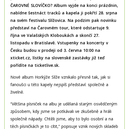
ČAROVNÉ SLOVÍČKO? Album vyjde na konci prázdnin,
nabídne šestnáct tracků a kapela ji pokřtí 28. srpna
na svém festivalu Slížovica. Na podzim pak novinku
představí na Čarovném tour, které odstartuje 9.
října ve Valašských Kloboukách a skončí 27.
listopadu v Bratislavě. Vstupenky na koncerty v
Česku budou v prodeji od 3. června 10:00 na
xticket.cz, lístky na slovenské zastávky již teď
pořídíte na ticketlive.sk.
Nové album Horkýže Slíže vznikalo přesně tak, jak si
fanoušci u této kapely nejspíš představí: společně a
živelně.
“Většina písniček na albu je udělaná starým osvědčeným
způsobem, kdy jsme se potkávali ve zkušebně a hráli
společně nápady. Chtěli jsme, aby to bylo osobní a na
těch písničkách je to cítit,” popisuje vznik nových skladeb