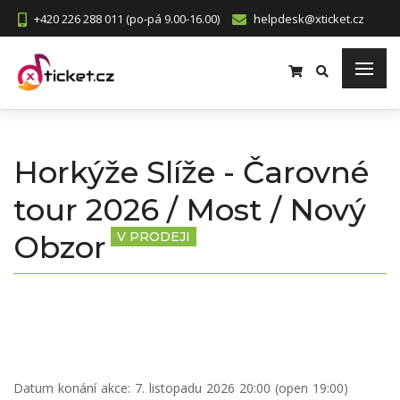
+420 226 288 011 (po-pá 9.00-16.00)
helpdesk@xticket.cz
Horkýže Slíže - Čarovné
tour 2026 / Most / Nový
Obzor
V PRODEJI
Datum konání akce:
7. listopadu 2026 20:00 (open 19:00)