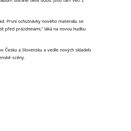
ad. První ochutnávky nového materiálu se
eště před prázdninami,” láká na novou hudbu
 po Česku a Slovensku a vedle nových skladeb
venské scény.