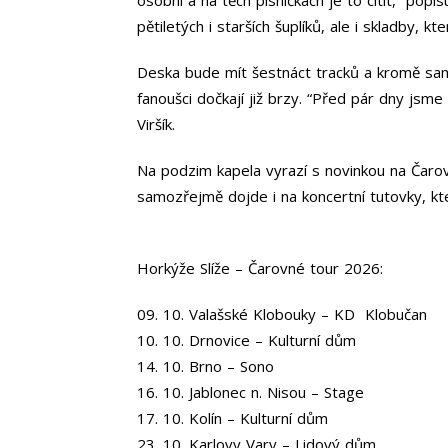
pětiletých i starších šuplíků, ale i skladby, 
Deska bude mít šestnáct tracků a kromě samo
fanoušci dočkají již brzy. “Před pár dny jsm
Viršík.
Na podzim kapela vyrazí s novinkou na Čarov
samozřejmě dojde i na koncertní tutovky, kter
Horkýže Slíže – Čarovné tour 2026:
09. 10. Valašské Klobouky – KD Klobučan
10. 10. Drnovice – Kulturní dům
14. 10. Brno – Sono
16. 10. Jablonec n. Nisou – Stage
17. 10. Kolín – Kulturní dům
23. 10. Karlovy Vary – Lidový dům