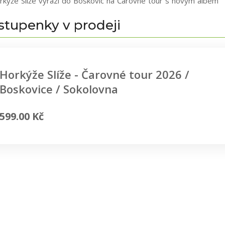
rkýže Slíže vyrazí do Boskovic na Čarovné tour s novým albem
stupenky v prodeji
Horkýže Slíže - Čarovné tour 2026 /
Boskovice / Sokolovna
599.00 Kč