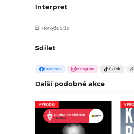
Interpret
Horkýže Slíže
Sdílet
Facebook
Instagram
TikTok
Další podobné akce
V PRODEJI
V PRO