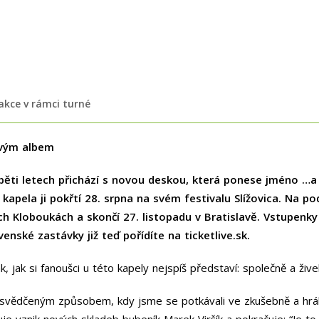
 akce v rámci turné
ovým albem
pěti letech přichází s novou deskou
, která ponese jméno …
 kapela ji pokřtí 28. srpna na svém festivalu Slížovica. Na
kých Kloboukách a skončí 27. listopadu v Bratislavě. Vstupenk
venské zastávky již teď pořídíte na ticketlive.sk.
 jak si fanoušci u této kapely nejspíš představí: společně a žive
 osvědčeným způsobem, kdy jsme se potkávali ve zkušebně a hráli
isuje vznik nových skladeb bubeník Marek Viršík a pokračuje: “Je t