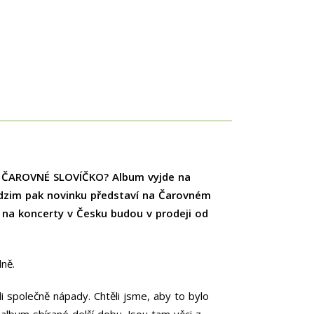
a ČAROVNÉ SLOVÍČKO? Album vyjde na
 podzim pak novinku představí na Čarovném
y na koncerty v Česku budou v prodeji od
lně.
 společně nápady. Chtěli jsme, aby to bylo
o album sbírané delší dobu. Jsou tam věci z