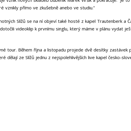
které vznikly přímo ve zkušebně anebo ve studiu.”
tných Slížů se na ní objeví také hosté z kapel Trautenberk a Č
e dotočili videoklip k prvnímu singlu, který máme v plánu vydat j
né tour. Během října a listopadu projede dvě desítky zastávek
é dělají ze Slížů jednu z nejspolehlivějších live kapel česko-slo