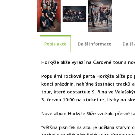
Popis akce
Další informace
Další
Horkýže Slíže vyrazí na Čarovné tour s n
Populární rocková parta Horkýže Slíže po 
konci prázdnin, nabídne šestnáct tracků a
tour, které odstartuje 9. října ve Valašs
3. června 10:00 na xticket.cz, lístky na slo
Nové album Horkýže Slíže vznikalo přesně tak,
“Většina písniček na albu je udělaná starým
osobní a na těch písničkách je to cítit,” pop