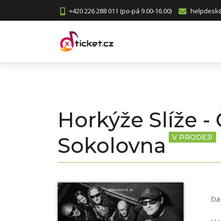
+420 226 288 011 (po-pá 9.00-16.00)
helpdesk@
Horkýže Slíže -
Sokolovna
V PRODEJI
Da