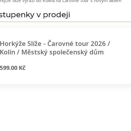
rkýže Slíže vyrazí do Kolína na Čarovné tour s novým albem
stupenky v prodeji
Horkýže Slíže - Čarovné tour 2026 /
Kolín / Městský společenský dům
599.00 Kč