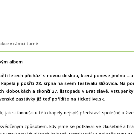
 akce v rámci turné
ovým albem
pěti letech přichází s novou deskou
, která ponese jméno …
 kapela ji pokřtí 28. srpna na svém festivalu Slížovica. Na
kých Kloboukách a skončí 27. listopadu v Bratislavě. Vstupenk
venské zastávky již teď pořídíte na ticketlive.sk.
 jak si fanoušci u této kapely nejspíš představí: společně a žive
 osvědčeným způsobem, kdy jsme se potkávali ve zkušebně a hráli
isuje vznik nových skladeb bubeník Marek Viršík a pokračuje: “Je t