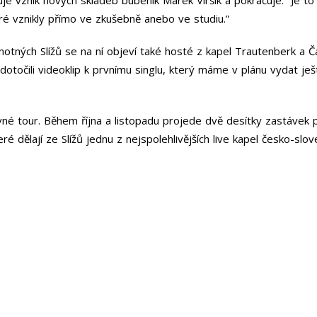
které vznikly přímo ve zkušebně anebo ve studiu.”
tných Slížů se na ní objeví také hosté z kapel Trautenberk a Č
e dotočili videoklip k prvnímu singlu, který máme v plánu vydat j
né tour. Během října a listopadu projede dvě desítky zastávek
é dělají ze Slížů jednu z nejspolehlivějších live kapel česko-slo