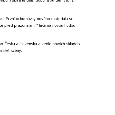
ad. První ochutnávky nového materiálu se
eště před prázdninami,” láká na novou hudbu
 po Česku a Slovensku a vedle nových skladeb
venské scény.