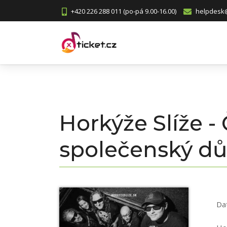
+420 226 288 011 (po-pá 9.00-16.00)
helpdesk@
Horkýže Slíže -
společenský d
Da