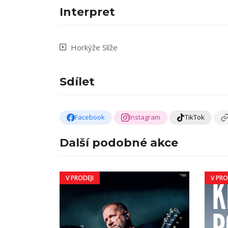
Interpret
Horkýže Slíže
Sdílet
Facebook
Instagram
TikTok
Další podobné akce
V PRODEJI
V PRO