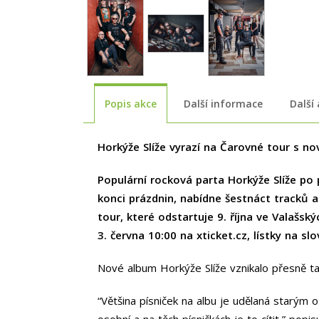
Popis akce
Další informace
Další
Horkýže Slíže vyrazí na Čarovné tour s n
Populární rocková parta Horkýže Slíže po 
konci prázdnin, nabídne šestnáct tracků a
tour, které odstartuje 9. října ve Valašs
3. června 10:00 na xticket.cz, lístky na slo
Nové album Horkýže Slíže vznikalo přesně tak,
“Většina písniček na albu je udělaná starým
osobní a na těch písničkách je to cítit,” pop