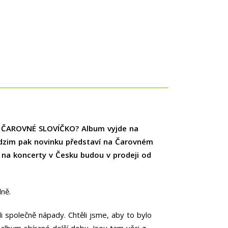
a ČAROVNÉ SLOVÍČKO? Album vyjde na
 podzim pak novinku představí na Čarovném
y na koncerty v Česku budou v prodeji od
lně.
 společně nápady. Chtěli jsme, aby to bylo
o album sbírané delší dobu. Jsou tam věci z