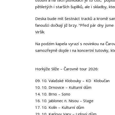
pětiletých i starších šuplíků, ale i skladby, 
Deska bude mít šestnáct tracků a kromě samo
fanoušci dočkají již brzy. “Před pár dny jsm
Viršík.
Na podzim kapela vyrazí s novinkou na Čarov
samozřejmě dojde i na koncertní tutovky, kter
Horkýže Slíže – Čarovné tour 2026:
09. 10. Valašské Klobouky – KD Klobučan
10. 10. Drnovice – Kulturní dům
14. 10. Brno – Sono
16. 10. Jablonec n. Nisou – Stage
17. 10. Kolín – Kulturní dům
23. 10. Karlovy Vary – Lidový dům