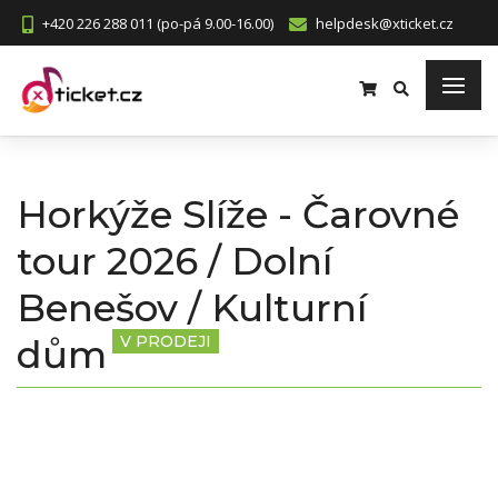
+420 226 288 011 (po-pá 9.00-16.00)
helpdesk@xticket.cz
Horkýže Slíže - Čarovné
tour 2026 / Dolní
Benešov / Kulturní
dům
V PRODEJI