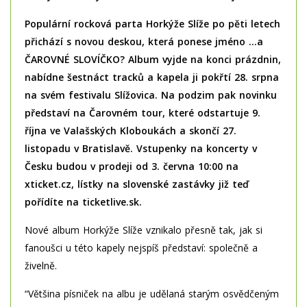
Populární rocková parta Horkýže Slíže po pěti letech
přichází s novou deskou
, která ponese jméno …a
ČAROVNÉ SLOVÍČKO? Album vyjde na konci prázdnin,
nabídne šestnáct tracků a kapela ji pokřtí 28. srpna
na svém festivalu Slížovica. Na podzim pak novinku
představí na Čarovném tour, které odstartuje 9.
října ve Valašských Kloboukách a skončí 27.
listopadu v Bratislavě. Vstupenky na koncerty v
Česku budou v prodeji od 3. června 10:00 na
xticket.cz, lístky na slovenské zastávky již teď
pořídíte na ticketlive.sk.
Nové album Horkýže Slíže vznikalo přesně tak, jak si
fanoušci u této kapely nejspíš představí: společně a
živelně.
“Většina písniček na albu je udělaná starým osvědčeným