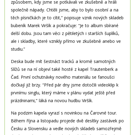
způsobem, kdy jsme se potkávali ve zkušebně a hráli
společně nápady. Chtěli jsme, aby to bylo osobní a na
těch písničkách je to cítit,” popisuje vznik nových skladeb
bubeník Marek Viršík a pokračuje: “Je to album sbírané
delší dobu. Jsou tam věci z pětiletých i starších šuplíků,
ale i skladby, které vznikly přímo ve zkušebně anebo ve
studiu.”
Deska bude mít šestnáct tracků a kromě samotných
Slížů se na ní objeví také hosté z kapel Trautenberk a
Čad. První ochutnávky nového materiálu se fanoušci
dočkají již brzy. “Před pár dny jsme dotočili videoklip k
prvnímu singlu, který máme v plánu vydat ještě před
prázdninami,” láká na novou hudbu Viršík.
Na podzim kapela vyrazí s novinkou na Čarovné tour.
Během října a listopadu projede dvě desítky zastávek po
Česku a Slovensku a vedle nových skladeb samozřejmě