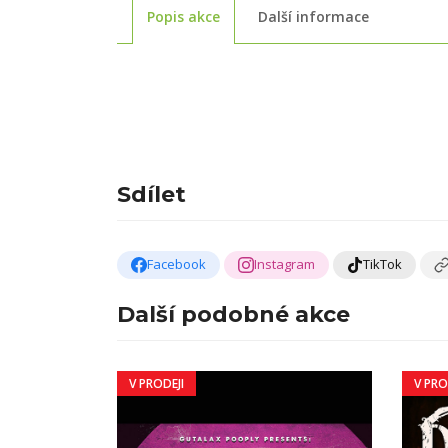
Popis akce
Další informace
Sdílet
Facebook
Instagram
TikTok
Další podobné akce
V PRODEJI
V PRO