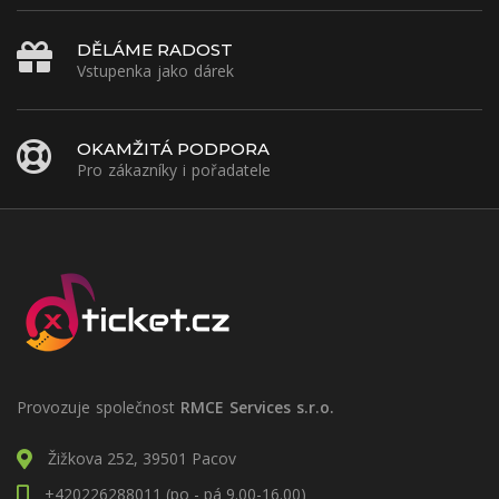
DĚLÁME RADOST
Vstupenka jako dárek
OKAMŽITÁ PODPORA
Pro zákazníky i pořadatele
Provozuje společnost
RMCE Services s.r.o.
Žižkova 252, 39501 Pacov
+420226288011 (po - pá 9.00-16.00)