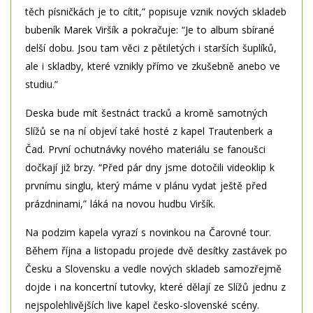
těch písničkách je to cítit,” popisuje vznik nových skladeb
bubeník Marek Viršík a pokračuje: “Je to album sbírané
delší dobu. Jsou tam věci z pětiletých i starších šuplíků,
ale i skladby, které vznikly přímo ve zkušebně anebo ve
studiu.”
Deska bude mít šestnáct tracků a kromě samotných
Slížů se na ní objeví také hosté z kapel Trautenberk a
Čad. První ochutnávky nového materiálu se fanoušci
dočkají již brzy. “Před pár dny jsme dotočili videoklip k
prvnímu singlu, který máme v plánu vydat ještě před
prázdninami,” láká na novou hudbu Viršík.
Na podzim kapela vyrazí s novinkou na Čarovné tour.
Během října a listopadu projede dvě desítky zastávek po
Česku a Slovensku a vedle nových skladeb samozřejmě
dojde i na koncertní tutovky, které dělají ze Slížů jednu z
nejspolehlivějších live kapel česko-slovenské scény.