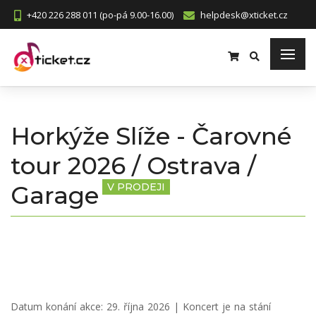
+420 226 288 011 (po-pá 9.00-16.00)
helpdesk@xticket.cz
Horkýže Slíže - Čarovné
tour 2026 / Ostrava /
Garage
V PRODEJI
Datum konání akce:
29. října 2026
| Koncert je na stání