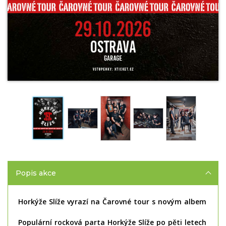
Popis akce
Horkýže Slíže vyrazí na Čarovné tour s novým albem
Populární rocková parta Horkýže Slíže po pěti letech