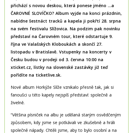
přichází s novou deskou
, která ponese jméno …a
ČAROVNÉ SLOVÍČKO? Album vyjde na konci prázdnin,
nabídne šestnáct tracků a kapela ji pokřtí 28. srpna
na svém festivalu Slížovica. Na podzim pak novinku
představí na Čarovném tour, které odstartuje 9.
října ve Valašských Kloboukách a skončí 27.
listopadu v Bratislavě. Vstupenky na koncerty v
Česku budou v prodeji od 3. června 10:00 na
xticket.cz, lístky na slovenské zastávky již teď
pořídíte na ticketlive.sk.
Nové album Horkýže Slíže vznikalo přesně tak, jak si
fanoušci u této kapely nejspíš představí: společně a
živelně.
“Většina písniček na albu je udělaná starým osvědčeným
způsobem, kdy jsme se potkávali ve zkušebně a hráli
společně nápady. Chtěli jsme, aby to bylo osobní a na