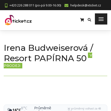
+420 226 288 011 (po-pá 9.00-16.00)
helpdesk@xticket.cz
Irena Budweiserová /
Resort PAPÍRNA 50
V
PRODEJI
8°C
Průměrně
📊 průměrný odhad za 48
🌤️
16°C
·
·