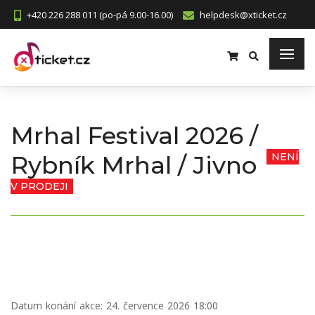
+420 226 288 011 (po-pá 9.00-16.00)
helpdesk@xticket.cz
Mrhal Festival 2026 /
Rybník Mrhal / Jivno
NENÍ
V PRODEJI
Datum konání akce:
24. července 2026 18:00