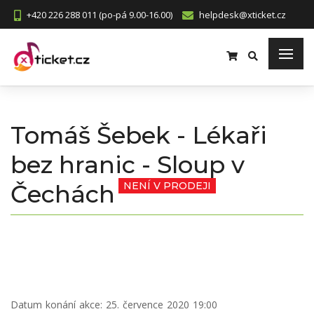
+420 226 288 011 (po-pá 9.00-16.00)
helpdesk@xticket.cz
Tomáš Šebek - Lékaři
bez hranic - Sloup v
Čechách
NENÍ V PRODEJI
Datum konání akce:
25. července 2020 19:00