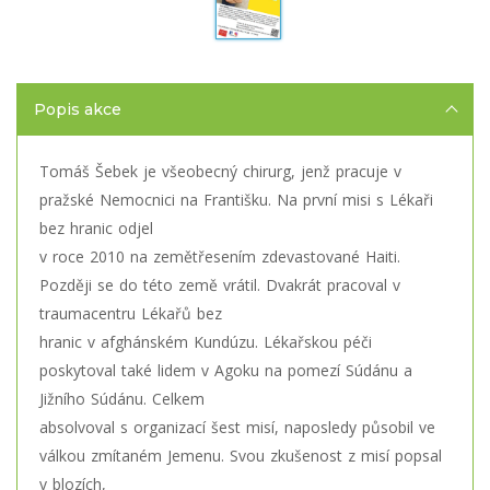
Popis akce
Tomáš Šebek je všeobecný chirurg, jenž pracuje v
pražské Nemocnici na Františku. Na první misi s Lékaři
bez hranic odjel
v roce 2010 na zemětřesením zdevastované Haiti.
Později se do této země vrátil. Dvakrát pracoval v
traumacentru Lékařů bez
hranic v afghánském Kundúzu. Lékařskou péči
poskytoval také lidem v Agoku na pomezí Súdánu a
Jižního Súdánu. Celkem
absolvoval s organizací šest misí, naposledy působil ve
válkou zmítaném Jemenu. Svou zkušenost z misí popsal
v blozích,