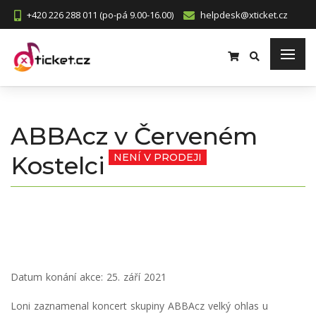
+420 226 288 011 (po-pá 9.00-16.00)
helpdesk@xticket.cz
ABBAcz v Červeném
Kostelci
NENÍ V PRODEJI
Datum konání akce:
25. září 2021
Loni zaznamenal koncert skupiny ABBAcz velký ohlas u