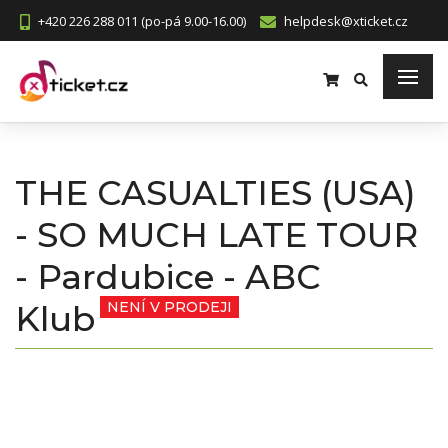
+420 226 288 011 (po-pá 9.00-16.00)
helpdesk@xticket.cz
THE CASUALTIES (USA)
- SO MUCH LATE TOUR
- Pardubice - ABC
Klub
NENÍ V PRODEJI