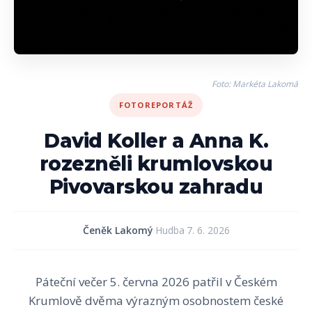
Foto: Markéta Lakomá
FOTOREPORTÁŽ
David Koller a Anna K.
rozezněli krumlovskou
Pivovarskou zahradu
Čeněk Lakomý
·
Hudba
·
7. 6. 2026
Páteční večer 5. června 2026 patřil v Českém
Krumlově dvěma výrazným osobnostem české