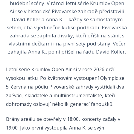
hudební scény. V rámci letní série Krumlov Open
Air se v historické Pivovarské zahradě představili
David Koller a Anna K. – každý se samostatným
setem, oba v jedinečné kulise podhradí. Pivovarská
zahrada se zaplnila diváky, kteří přišli na stání, s
vlastními dečkami i na pivní sety pod stany. Večer
zahájila Anna K., po ní přišel na řadu David Koller.
Letní série Krumlov Open Air si v roce 2026 drží
vysokou laťku. Po květnovém vystoupení Olympic se
5. června na pódiu Pivovarské zahrady vystřídali dva
zpěváci, skladatelé a multiinstrumentalisté, kteří
dohromady oslovují několik generací fanoušků.
Brány areálu se otevřely v 18:00, koncerty začaly v
19:00. Jako první vystoupila Anna K. se svým