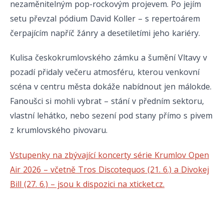
nezaměnitelným pop-rockovým projevem. Po jejím
setu převzal pódium David Koller – s repertoárem
čerpajícím napříč žánry a desetiletími jeho kariéry.
Kulisa českokrumlovského zámku a šumění Vltavy v
pozadí přidaly večeru atmosféru, kterou venkovní
scéna v centru města dokáže nabídnout jen málokde.
Fanoušci si mohli vybrat – stání v předním sektoru,
vlastní lehátko, nebo sezení pod stany přímo s pivem
z krumlovského pivovaru.
Vstupenky na zbývající koncerty série Krumlov Open
Air 2026 – včetně Tros Discotequos (21. 6.) a Divokej
Bill (27. 6.) – jsou k dispozici na xticket.cz.