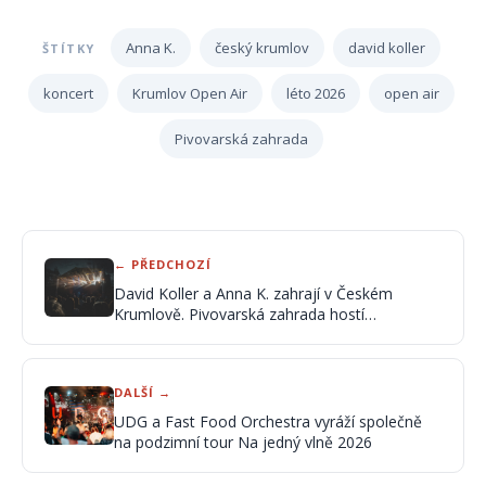
Anna K.
český krumlov
david koller
ŠTÍTKY
koncert
Krumlov Open Air
léto 2026
open air
Pivovarská zahrada
← PŘEDCHOZÍ
David Koller a Anna K. zahrají v Českém
Krumlově. Pivovarská zahrada hostí
dvojkoncert
DALŠÍ →
UDG a Fast Food Orchestra vyráží společně
na podzimní tour Na jedný vlně 2026