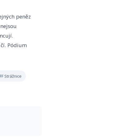
ejných peněz
 nejsou
ncují.
ačí. Pódium
FF Strážnice