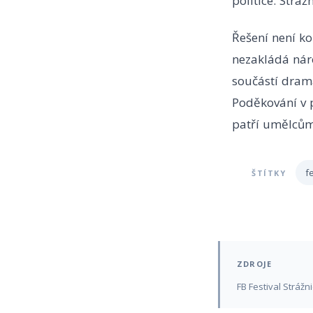
politice. Stráž
Řešení není k
nezakládá náro
součástí drama
Poděkování v 
patří umělcům
f
ŠTÍTKY
ZDROJE
FB Festival Strážn