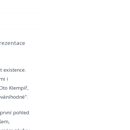
prezentace
t existence.
mi i
 Oto Klempíř,
ováníhodné".
 první pohled
všem,