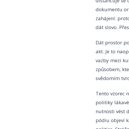
distancuje se 
dokumentu orga
zahájení: prot
dát slovo. Pře
Dát prostor pol
akt. Je to nao
vazby mezi kul
způsobem, kter
svědomím tvrdi
Tento vzorec n
politiky lákav
nutnosti vést 
pódiu objeví k