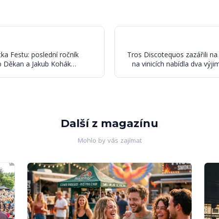
ka Festu: poslední ročník
Tros Discotequos zazářili n
b Děkan a Jakub Kohák
na vinicích nabídla dva výji
Další z magazínu
Mohlo by vás zajímat