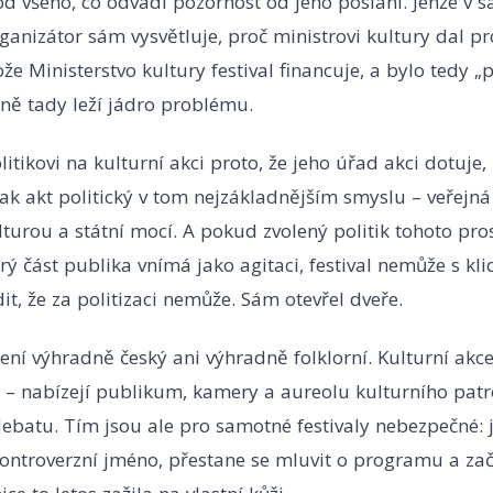
od všeho, co odvádí pozornost od jeho poslání. Jenže v
nizátor sám vysvětluje, proč ministrovi kultury dal pr
ože Ministerstvo kultury festival financuje, a bylo tedy 
sně tady leží jádro problému.
itikovi na kulturní akci proto, že jeho úřad akci dotuje,
pak akt politický v tom nejzákladnějším smyslu – veřej
turou a státní mocí. A pokud zvolený politik tohoto pro
ý část publika vnímá jako agitaci, festival nemůže s kl
t, že za politizaci nemůže. Sám otevřel dveře.
ení výhradně český ani výhradně folklorní. Kulturní akc
é – nabízejí publikum, kamery a aureolu kulturního pat
debatu. Tím jsou ale pro samotné festivaly nebezpečné: 
ontroverzní jméno, přestane se mluvit o programu a zač