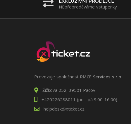
EXKLUZIVNÍ PRODEJCE
NEpřeprodáváme vstupenky
Provozuje společnost
RMCE Services s.r.o.
Žižkova 252, 39501 Pacov
+420226288011 (po - pá 9.00-16.00)
helpdesk@xticket.cz