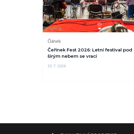
Článek
Čeřínek Fest 2026: Letní festival pod
širým nebem se vrací
20. 7. 2026