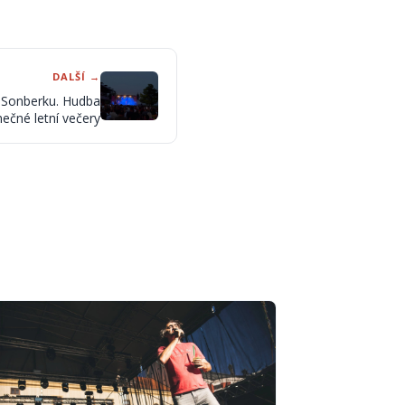
DALŠÍ →
a Sonberku. Hudba
mečné letní večery