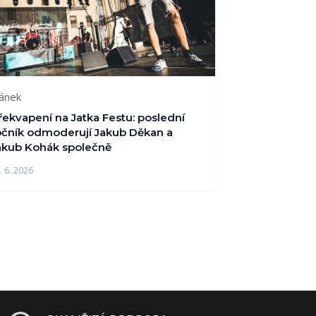
lánek
řekvapení na Jatka Festu: poslední
očník odmoderují Jakub Děkan a
akub Kohák společně
. 6. 2026