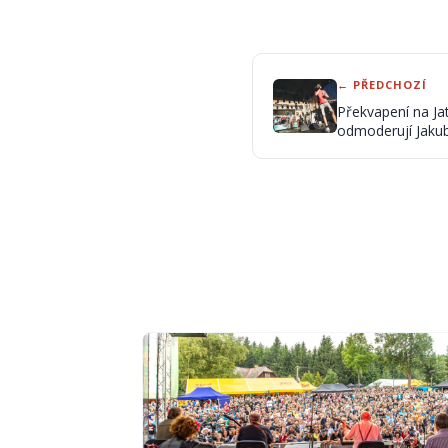
← PŘEDCHOZÍ
Překvapení na Jat
odmoderují Jaku
společně