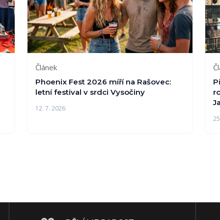
Článek
Č
Phoenix Fest 2026 míří na Rašovec:
P
letní festival v srdci Vysočiny
r
J
12. 7. 2026
25