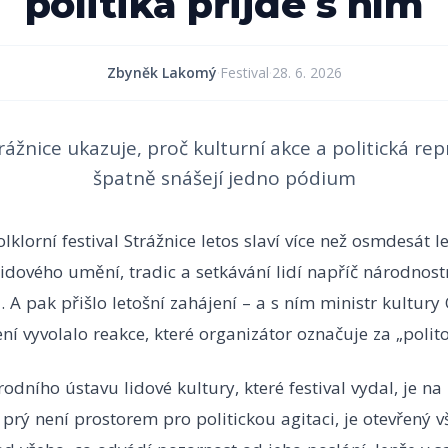
politika přijde s ním
Zbyněk Lakomý
·
Festival
·
28. 6. 2026
rážnice ukazuje, proč kulturní akce a politická re
špatně snášejí jedno pódium
klorní festival Strážnice letos slaví více než osmdesát le
idového umění, tradic a setkávání lidí napříč národnost
 A pak přišlo letošní zahájení – a s ním ministr kultury
ní vyvolalo reakce, které organizátor označuje za „polit
odního ústavu lidové kultury, které festival vydal, je na
l prý není prostorem pro politickou agitaci, je otevřený 