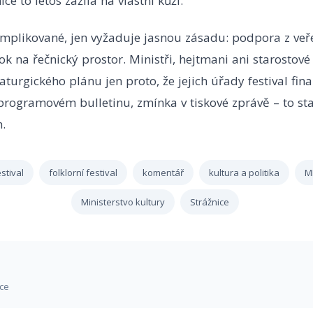
nice to letos zažila na vlastní kůži.
omplikované, jen vyžaduje jasnou zásadu: podpora z veř
k na řečnický prostor. Ministři, hejtmani ani starostové
turgického plánu jen proto, že jejich úřady festival fina
programovém bulletinu, zmínka v tiskové zprávě – to st
.
estival
folklorní festival
komentář
kultura a politika
M
Ministerstvo kultury
Strážnice
ice