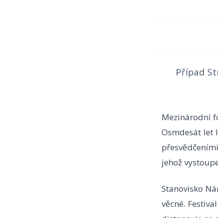
Případ St
Mezinárodní fol
Osmdesát let l
přesvědčeními.
jehož vystoupe
Stanovisko Nár
věcné. Festiva