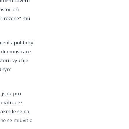
 samém závěru
ostor při
„přirozené" mu
 není apolitický
ná demonstrace
storu využije
idným
e jsou pro
ronátu bez
jakmile se na
ne se mluvit o