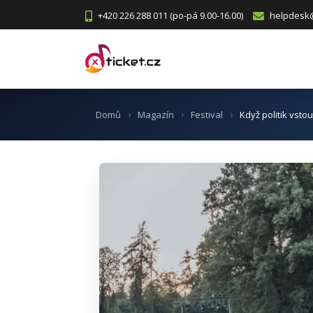
+420 226 288 011 (po-pá 9.00-16.00)
helpdesk@
Domů
Magazín
Festival
Když politik vstou