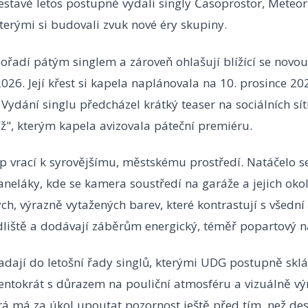
 sestavě letos postupně vydali singly Časoprostor, Meteor
erými si budovali zvuk nové éry skupiny.
pořadí pátým singlem a zároveň ohlašují blížící se novou
 2026. Její křest si kapela naplánovala na 10. prosince 20
 Vydání singlu předcházel krátký teaser na sociálních sít
blíž", kterým kapela avizovala páteční premiéru.
ip vrací k syrovějšímu, městskému prostředí. Natáčelo 
paneláky, kde se kamera soustředí na garáže a jejich okolí
ch, výrazně vytažených barev, které kontrastují s všední
dliště a dodávají záběrům energický, téměř popartový n
adají do letošní řady singlů, kterými UDG postupně skl
tentokrát s důrazem na pouliční atmosféru a vizuálně v
rá má za úkol upoutat pozornost ještě před tím, než des