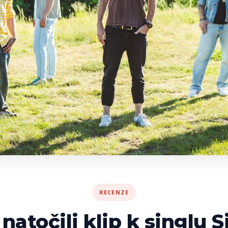
RECENZE
natočili klip k singlu S