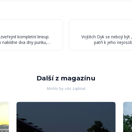
zveřejnil kompletní lineup.
Vojtěch Dyk se nebojí být 
ník nabídne dva dny punku,
patří k jeho nejos
hraničních hvězd
Další z magazínu
Mohlo by vás zajímat