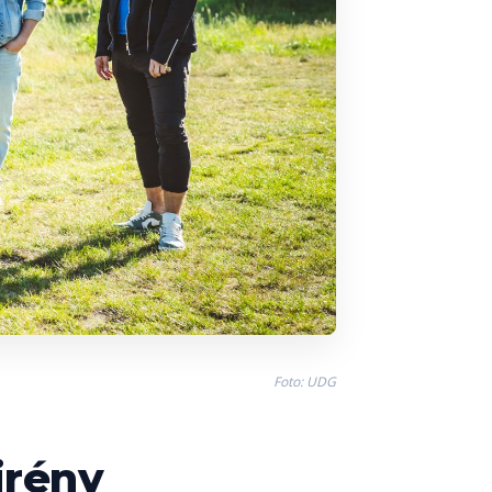
Foto: UDG
irény