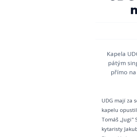
m
Kapela UDG
pátým sing
přímo na 
UDG mají za s
kapelu opustil
Tomáš „Jugi" 
kytaristy Jaku