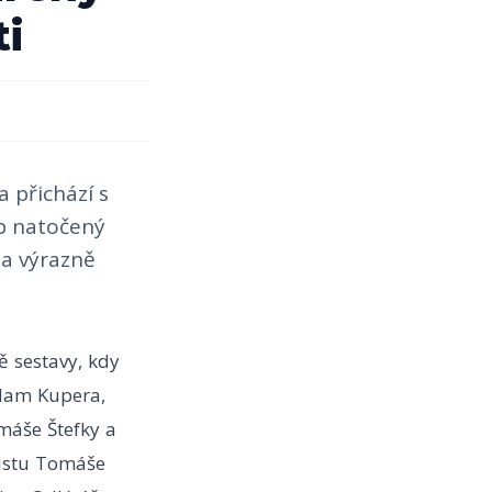
ti
 přichází s
ip natočený
 a výrazně
 sestavy, kdy
Adam Kupera,
máše Štefky a
ristu Tomáše