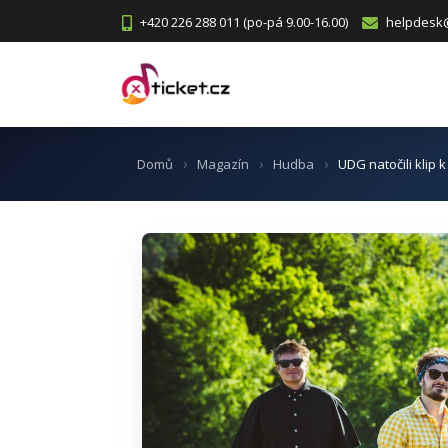
+420 226 288 011 (po-pá 9.00-16.00)
helpdesk@
Domů
Magazín
Hudba
UDG natočili klip 