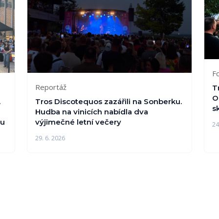
F
Reportáž
T
O
.
Tros Discotequos zazářili na Sonberku.
s
Hudba na vinicích nabídla dva
ou
výjimečné letní večery
24
29. 6. 2026