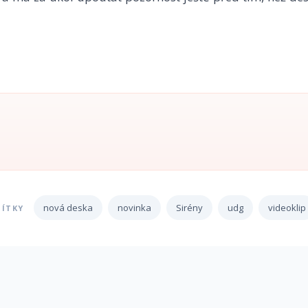
nová deska
novinka
Sirény
udg
videoklip
TÍTKY
e