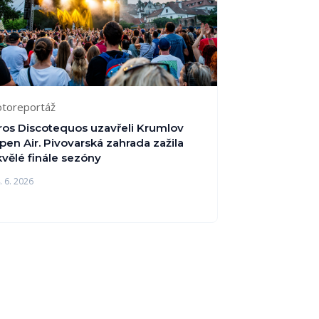
otoreportáž
ros Discotequos uzavřeli Krumlov
pen Air. Pivovarská zahrada zažila
kvělé finále sezóny
. 6. 2026