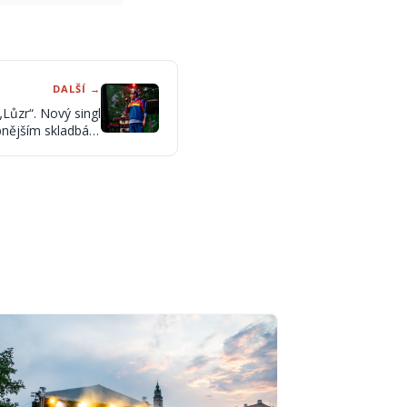
DALŠÍ →
„Lůzr“. Nový singl
obnějším skladbám
posledních let