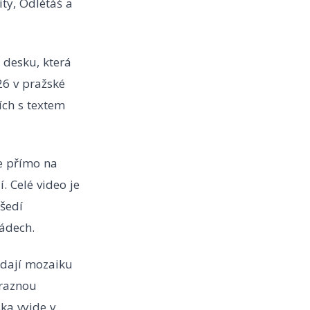
ity, Odlétáš a
 desku, která
26 v pražské
ích s textem
se přímo na
. Celé video je
 šedí
ádech.
ádají mozaiku
ýraznou
ka vyjde v