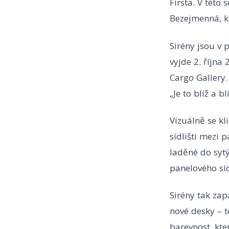
Firsta. V této
Bezejmenná, kt
Sirény jsou v 
vyjde 2. října
Cargo Gallery.
„Je to blíž a 
Vizuálně se kl
sídlišti mezi 
laděné do sytý
panelového sí
Sirény tak zap
nové desky – 
barevnost, kte