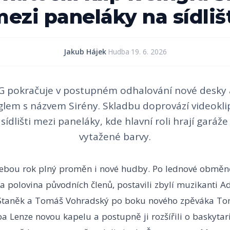
ezi paneláky na sídliš
Jakub Hájek
·
Hudba
·
19. 6. 2026
 pokračuje v postupném odhalování nové desky a
lem s názvem Sirény. Skladbu doprovází videokl
sídlišti mezi paneláky, kde hlavní roli hrají garáže
vytažené barvy.
ebou rok plný proměn i nové hudby. Po lednové obměně
a polovina původních členů, postavili zbylí muzikanti 
Staněk a Tomáš Vohradský po boku nového zpěváka To
ba Lenze novou kapelu a postupně ji rozšířili o baskyta