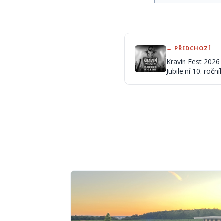
← PŘEDCHOZÍ
Kravín Fest 2026 
Jubilejní 10. roč
street punku i za