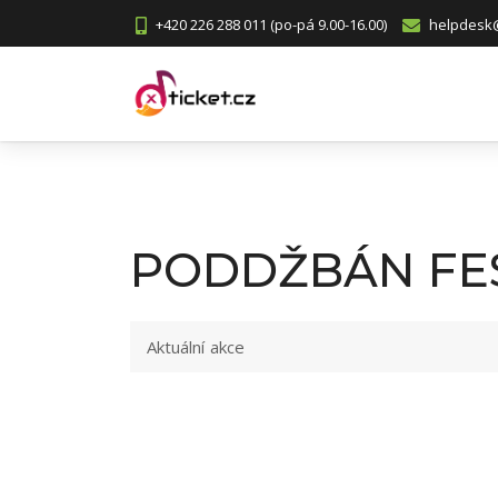
+420 226 288 011 (po-pá 9.00-16.00)
helpdesk@
PODDŽBÁN FES
Aktuální akce