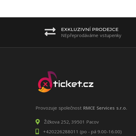
EXKLUZIVNÍ PRODEJCE
NEpřeprodáváme vstupenky
Provozuje společnost
RMCE Services s.r.o.
Žižkova 252, 39501 Pacov
+420226288011 (po - pá 9.00-16.00)