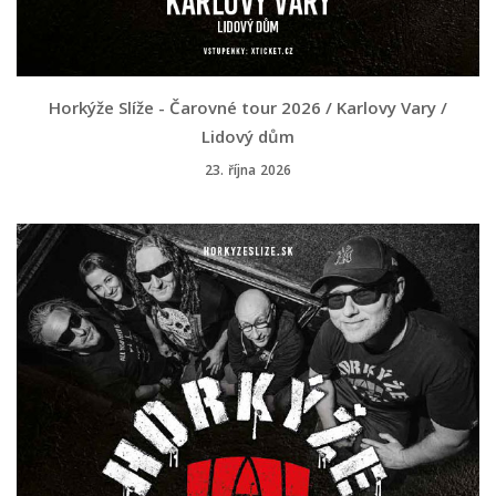
Horkýže Slíže - Čarovné tour 2026 / Karlovy Vary /
Lidový dům
23. října 2026