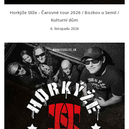
Horkýže Slíže - Čarovné tour 2026 / Bozkov u Semil /
Kulturní dům
6. listopadu 2026