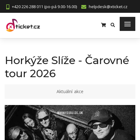
+420 226 288 011 (po-pá 9.00-16.00)
helpdesk@xticket.cz
Horkýže Slíže - Čarovné
tour 2026
Aktuální akce