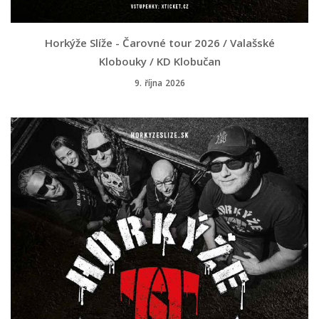
Horkýže Slíže - Čarovné tour 2026 / Valašské
Klobouky / KD Klobučan
9. října 2026