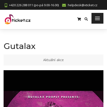
+420 226 288 011 (po-pá 9.00-16.00)
helpdesk@xticket.cz
Gutalax
Aktuální akce