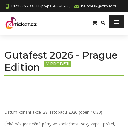
+420 226 288 011 (po-pá 9.00-16.00)
helpdesk@xticket.cz
Gutafest 2026 - Prague
Edition
V PRODEJI
Datum konání akce:
28. listopadu 2026 (open 16:30)
Čeká nás jedinečná párty ve společnosti sexy kapel, přátel,