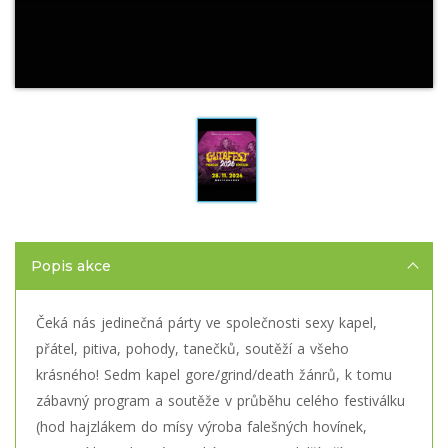
Popis akce
Čeká nás jedinečná párty ve společnosti sexy kapel,
přátel, pitiva, pohody, tanečků, soutěží a všeho
krásného! Sedm kapel gore/grind/death žánrů, k tomu
zábavný program a soutěže v průběhu celého festiválku
(hod hajzlákem do mísy výroba falešných hovínek,