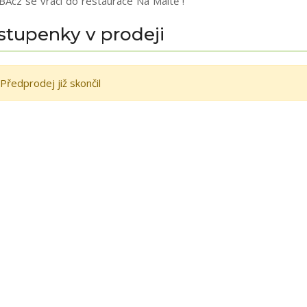
BAcz se vrací do restaurace Na Maltě !
stupenky v prodeji
Předprodej již skončil