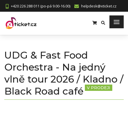
+420 226 288 011 (po-pá 9.00-16.00)
helpdesk@xticket.cz
UDG & Fast Food
Orchestra - Na jedný
vlně tour 2026 / Kladno /
Black Road café
V PRODEJI