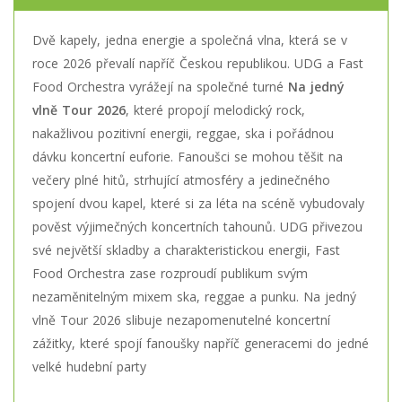
Dvě kapely, jedna energie a společná vlna, která se v
roce 2026 převalí napříč Českou republikou. UDG a Fast
Food Orchestra vyrážejí na společné turné
Na jedný
vlně Tour 2026
, které propojí melodický rock,
nakažlivou pozitivní energii, reggae, ska i pořádnou
dávku koncertní euforie. Fanoušci se mohou těšit na
večery plné hitů, strhující atmosféry a jedinečného
spojení dvou kapel, které si za léta na scéně vybudovaly
pověst výjimečných koncertních tahounů. UDG přivezou
své největší skladby a charakteristickou energii, Fast
Food Orchestra zase rozproudí publikum svým
nezaměnitelným mixem ska, reggae a punku. Na jedný
vlně Tour 2026 slibuje nezapomenutelné koncertní
zážitky, které spojí fanoušky napříč generacemi do jedné
velké hudební party