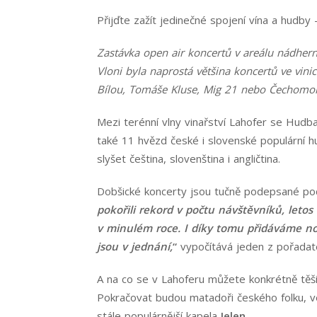
Přijďte zažít jedinečné spojení vína a hudby
Zastávka open air koncertů v areálu nádherné
Vloni byla naprostá většina koncertů ve vin
Bílou, Tomáše Kluse, Mig 21 nebo Čechomor
Mezi terénní vlny vinařství Lahofer se Hudba
také 11 hvězd české i slovenské populární h
slyšet čeština, slovenština i angličtina.
Dobšické koncerty jsou tučně podepsané po
pokořili rekord v počtu návštěvníků, letos 
v minulém roce. I díky tomu přidáváme novo
jsou v jednání,
“
vypočítává jeden z pořadat
A na co se v Lahoferu můžete konkrétně těš
Pokračovat budou matadoři českého folku, 
stále populárnější kapela
Jelen
.