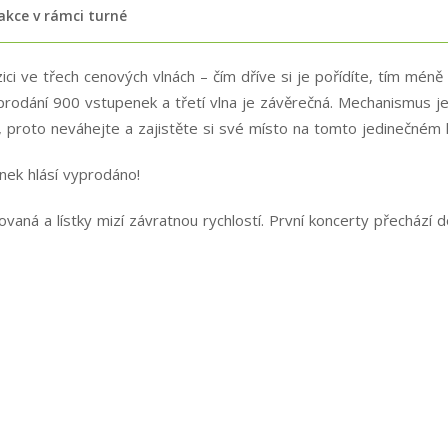
 akce v rámci turné
ci ve třech cenových vlnách – čím dříve si je pořídíte, tím méně 
vyprodání 900 vstupenek a třetí vlna je závěrečná. Mechanismus j
n, proto neváhejte a zajistěte si své místo na tomto jedinečném 
enek hlásí vyprodáno!
aná a lístky mizí závratnou rychlostí. První koncerty přechází do