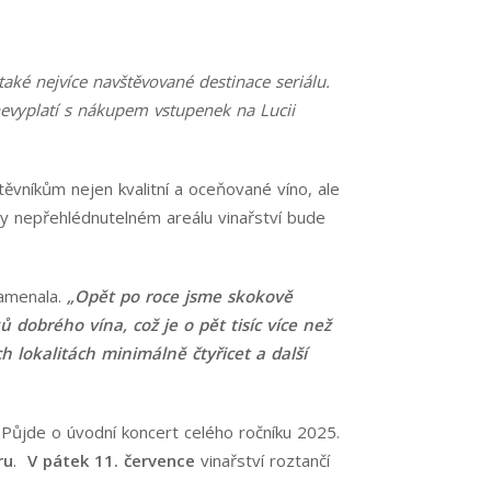
také nejvíce navštěvované destinace seriálu.
nevyplatí s nákupem vstupenek na Lucii
těvníkům nejen kvalitní a oceňované víno, ale
ky nepřehlédnutelném areálu vinařství bude
namenala.
„Opět po roce jsme skokově
ů dobrého vína, což je o pět tisíc více než
h lokalitách minimálně čtyřicet a další
. Půjde o úvodní koncert celého ročníku 2025.
ru
.
V pátek 11. července
vinařství roztančí