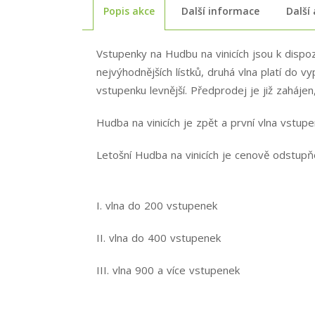
Popis akce
Další informace
Další
Vstupenky na Hudbu na vinicích jsou k dispozi
nejvýhodnějších lístků, druhá vlna platí do 
vstupenku levnější. Předprodej je již zaháje
Hudba na vinicích je zpět a první vlna vstup
Letošní Hudba na vinicích je cenově odstupňov
I. vlna do 200 vstupenek
II. vlna do 400 vstupenek
III. vlna 900 a více vstupenek