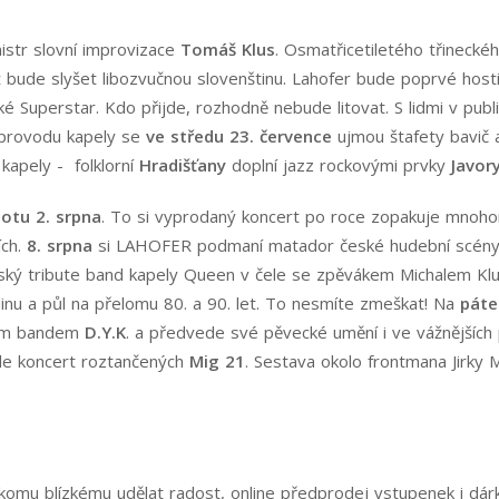
istr slovní improvizace
Tomáš Klus
. Osmatřicetiletého třineck
 bude slyšet libozvučnou slovenštinu. Lahofer bude poprvé hos
é Superstar. Kdo přijde, rozhodně nebude litovat. S lidmi v publi
oprovodu kapely se
ve středu 23. července
ujmou štafety bavič
kapely - folklorní
Hradišťany
doplní jazz rockovými prvky
Javor
otu 2. srpna
. To si vyprodaný koncert po roce zopakuje mnoh
ích.
8. srpna
si LAHOFER podmaní matador české hudební scén
eský tribute band kapely Queen v čele se zpěvákem Michalem Klu
odinu a půl na přelomu 80. a 90. let. To nesmíte zmeškat! Na
páte
ým bandem
D.Y.K
. a předvede své pěvecké umění i ve vážnějších
de koncert roztančených
Mig 21
. Sestava okolo frontmana Jirky 
omu blízkému udělat radost, online předprodej vstupenek i
dár