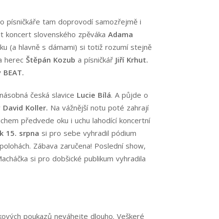
ého písničkáře tam doprovodí samozřejmě i
tit koncert slovenského zpěváka
Adama
ku (a hlavně s dámami) si totiž rozumí stejně
 a herec
Štěpán Kozub
a písničkář
Jiří Krhut.
y BEAT.
onásobná česká slavice
Lucie Bílá
. A půjde o
y
David Koller.
Na vážnější notu poté zahrají
chem předvede oku i uchu lahodící koncertní
k 15. srpna
si pro sebe vyhradil pódium
 polohách. Zábava zaručena! Poslední show,
Macháčka si pro dobšické publikum vyhradila
kových poukazů
neváhejte dlouho. Veškeré