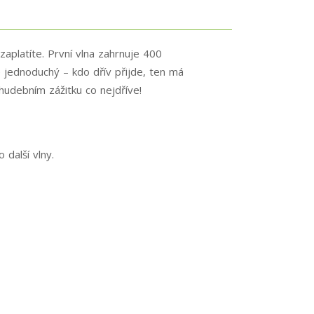
zaplatíte. První vlna zahrnuje 400
e jednoduchý – kdo dřív přijde, ten má
hudebním zážitku co nejdříve!
 další vlny.