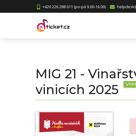
+420 226 288 011 (po-pá 9.00-16.00)
helpdesk@
MIG 21 - Vinař
vinicích 2025
VYP