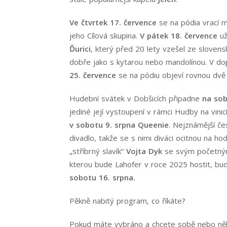
Ve čtvrtek 17. července
se na pódia vrací m
jeho Cílová skupina.
V pátek 18. července
už
Ďurici
, který před 20 lety vzešel ze slovensk
dobře jako s kytarou nebo mandolínou. V d
25. července
se na pódiu objeví rovnou dvě 
Hudební svátek v Dobšicích připadne
na sob
jediné její vystoupení v rámci Hudby na vinic
v sobotu 9. srpna Queenie
. Nejznámější č
divadlo, takže se s nimi diváci ocitnou na h
„stříbrný slavík“
Vojta Dyk
se svým početn
kterou bude Lahofer v roce 2025 hostit, bu
sobotu 16. srpna.
Pěkně nabitý program, co říkáte?
Pokud máte vybráno a chcete sobě nebo něk