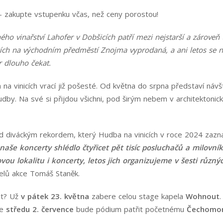
 – zakupte vstupenku včas, než ceny porostou!
ho vinařství Lahofer v Dobšicích patří mezi nejstarší a zároveň 
icích na východním předměstí Znojma vyprodaná, a ani letos se 
 dlouho čekat.
 na vinicích vrací již pošesté. Od května do srpna představí návš
udby. Na své si přijdou všichni, pod širým nebem v architektonic
d diváckým rekordem, který Hudba na vinicích v roce 2024 zaz
naše koncerty shlédlo čtyřicet pět tisíc posluchačů a milovník
u lokalitu i koncerty, letos jich organizujeme v šesti různýc
elů akce Tomáš Staněk.
it? Už
v pátek
23. května
zabere celou stage kapela
Wohnout
ve
středu 2. července
bude pódium patřit početnému
Čechomo