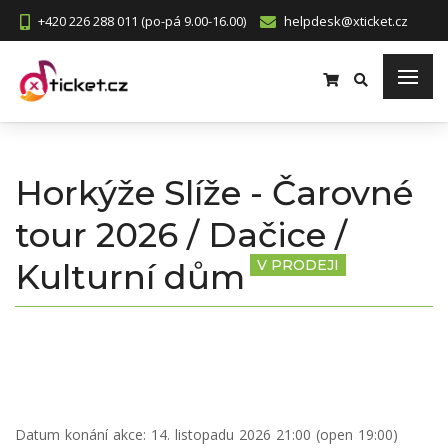
+420 226 288 011 (po-pá 9.00-16.00)
helpdesk@xticket.cz
Horkýže Slíže - Čarovné
tour 2026 / Dačice /
Kulturní dům
V PRODEJI
Datum konání akce:
14. listopadu 2026 21:00 (open 19:00)