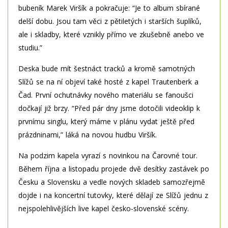
bubeník Marek Viršík a pokračuje: “Je to album sbírané
delší dobu. Jsou tam věci z pětiletých i starších šuplíků,
ale i skladby, které vznikly přímo ve zkušebně anebo ve
studiu.”
Deska bude mít šestnáct tracků a kromě samotných
Slížů se na ní objeví také hosté z kapel Trautenberk a
Čad. První ochutnávky nového materiálu se fanoušci
dočkají již brzy. “Před pár dny jsme dotočili videoklip k
prvnímu singlu, který máme v plánu vydat ještě před
prázdninami,” láká na novou hudbu Viršík.
Na podzim kapela vyrazí s novinkou na Čarovné tour.
Během října a listopadu projede dvě desítky zastávek po
Česku a Slovensku a vedle nových skladeb samozřejmě
dojde i na koncertní tutovky, které dělají ze Slížů jednu z
nejspolehlivějších live kapel česko-slovenské scény.