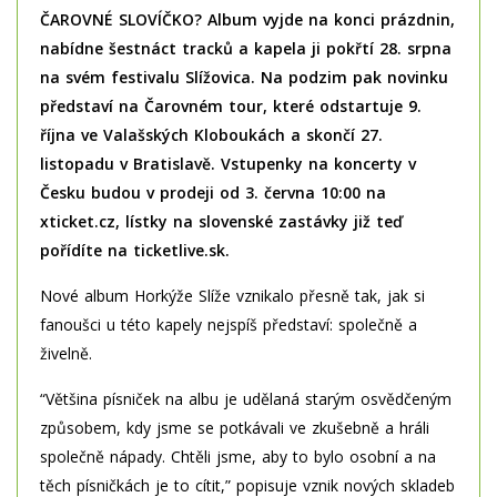
ČAROVNÉ SLOVÍČKO? Album vyjde na konci prázdnin,
nabídne šestnáct tracků a kapela ji pokřtí 28. srpna
na svém festivalu Slížovica. Na podzim pak novinku
představí na Čarovném tour, které odstartuje 9.
října ve Valašských Kloboukách a skončí 27.
listopadu v Bratislavě. Vstupenky na koncerty v
Česku budou v prodeji od 3. června 10:00 na
xticket.cz, lístky na slovenské zastávky již teď
pořídíte na ticketlive.sk.
Nové album Horkýže Slíže vznikalo přesně tak, jak si
fanoušci u této kapely nejspíš představí: společně a
živelně.
“Většina písniček na albu je udělaná starým osvědčeným
způsobem, kdy jsme se potkávali ve zkušebně a hráli
společně nápady. Chtěli jsme, aby to bylo osobní a na
těch písničkách je to cítit,” popisuje vznik nových skladeb