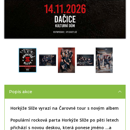
Popis akce
Horkýže Slíže vyrazí na Čarovné tour s novým albem
Populární rocková parta Horkýže Slíže po pěti letech
přichází s novou deskou, která ponese jméno …a