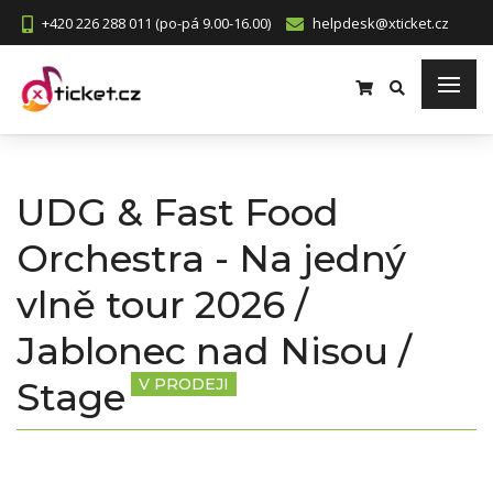
+420 226 288 011 (po-pá 9.00-16.00)
helpdesk@xticket.cz
UDG & Fast Food
Orchestra - Na jedný
vlně tour 2026 /
Jablonec nad Nisou /
Stage
V PRODEJI