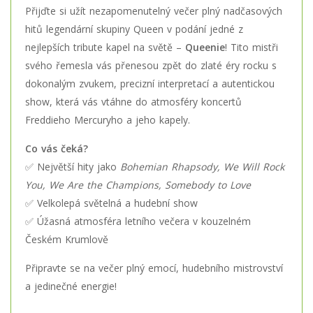
Přijďte si užít nezapomenutelný večer plný nadčasových
hitů legendární skupiny Queen v podání jedné z
nejlepších tribute kapel na světě –
Queenie
! Tito mistři
svého řemesla vás přenesou zpět do zlaté éry rocku s
dokonalým zvukem, precizní interpretací a autentickou
show, která vás vtáhne do atmosféry koncertů
Freddieho Mercuryho a jeho kapely.
Co vás čeká?
✅ Největší hity jako
Bohemian Rhapsody, We Will Rock
You, We Are the Champions, Somebody to Love
✅ Velkolepá světelná a hudební show
✅ Úžasná atmosféra letního večera v kouzelném
Českém Krumlově
Připravte se na večer plný emocí, hudebního mistrovství
a jedinečné energie!