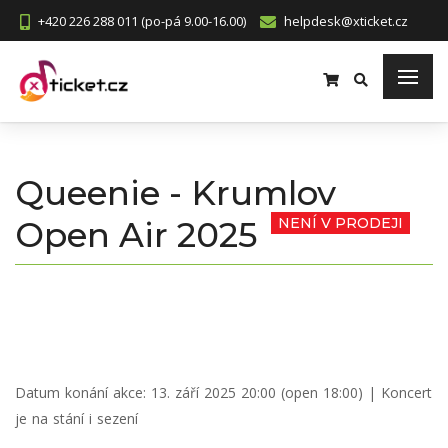
+420 226 288 011 (po-pá 9.00-16.00)
helpdesk@xticket.cz
Queenie - Krumlov
Open Air 2025
NENÍ V PRODEJI
Datum konání akce:
13. září 2025 20:00 (open 18:00)
| Koncert
je na stání i sezení