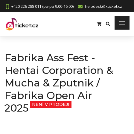
+420 226 288 011 (po-pá 9.00-16.00)
helpdesk@xticket.cz
Fabrika Ass Fest -
Hentai Corporation &
Mucha & Zputnik /
Fabrika Open Air
2025
NENÍ V PRODEJI