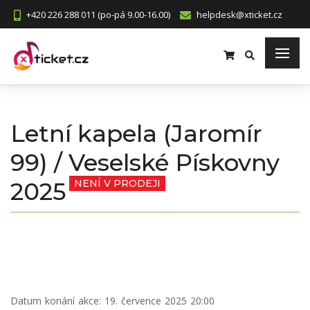
+420 226 288 011 (po-pá 9.00-16.00)
helpdesk@xticket.cz
Letní kapela (Jaromír
99) / Veselské Pískovny
2025
NENÍ V PRODEJI
Datum konání akce:
19. července 2025 20:00