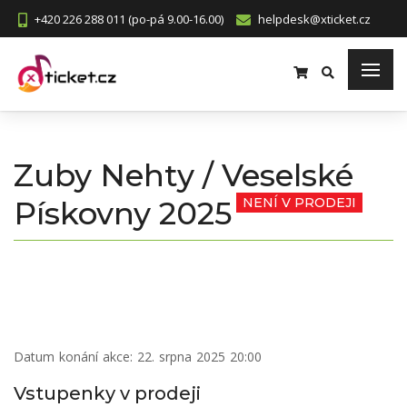
+420 226 288 011 (po-pá 9.00-16.00)
helpdesk@xticket.cz
Zuby Nehty / Veselské
Pískovny 2025
NENÍ V PRODEJI
Datum konání akce:
22. srpna 2025 20:00
Vstupenky v prodeji