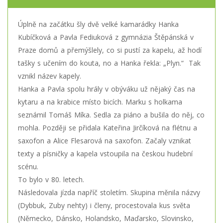
Úplně na začátku šly dvě velké kamarádky Hanka
Kubíčková a Pavla Fediuková z gymnázia Štěpánská v
Praze domů a přemýšlely, co si pustí za kapelu, až hodí
tašky s učením do kouta, no a Hanka řekla: „Plyn.“ Tak
vznikl název kapely.
Hanka a Pavla spolu hrály v obýváku už nějaký čas na
kytaru a na krabice místo bicích. Marku s holkama
seznámil Tomáš Míka. Sedla za piáno a bušila do něj, co
mohla. Později se přidala Kateřina Jirčíková na flétnu a
saxofon a Alice Flesarová na saxofon. Začaly vznikat
texty a písničky a kapela vstoupila na českou hudební
scénu.
To bylo v 80. letech.
Následovala jízda napříč stoletím. Skupina měnila názvy
(Dybbuk, Zuby nehty) i členy, procestovala kus světa
(Německo, Dánsko, Holandsko, Maďarsko, Slovinsko,