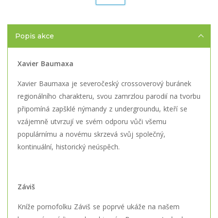
Popis akce
Xavier Baumaxa
Xavier Baumaxa je severočeský crossoverový buránek
regionálního charakteru, svou zamrzlou parodií na tvorbu
připomíná zapšklé nýmandy z undergroundu, kteří se
vzájemně utvrzují ve svém odporu vůči všemu
populárnímu a novému skrzevá svůj společný,
kontinuální, historický neúspěch.
Záviš
Kníže pornofolku Záviš se poprvé ukáže na našem