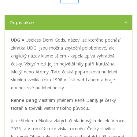
Popis akce
UDG
= Useless Demi Gods, název, ze kterého pochází
zkratka UDG, jsou možná zbyteční polobohové, ale
anglický název klame tělem - kapela zpívá výhradně
česky. Vždyť mezi jejich největší hity patří Kurtizána,
Motýl nebo Atomy. Tato česká pop-rocková hudební
skupina vznikla roku 1998 v Ústí nad Labem a hraje
dodnes své hudební pecky.
Renne Dang
vlastním jménem René Dang, je český
textař a zpěvák vietnamského původu.
Je držitelem několika zlatých či platinových desek. V roce
2025 a v tomtéž roce získal ocenění Český slavík v
kategorii Objev roku. Je členem vydavatelství Blakkwood