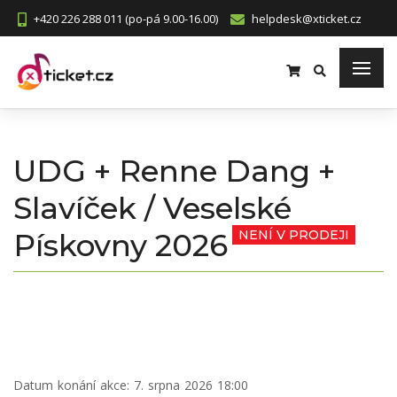
+420 226 288 011 (po-pá 9.00-16.00)
helpdesk@xticket.cz
UDG + Renne Dang +
Slavíček / Veselské
Pískovny 2026
NENÍ V PRODEJI
Datum konání akce:
7. srpna 2026 18:00