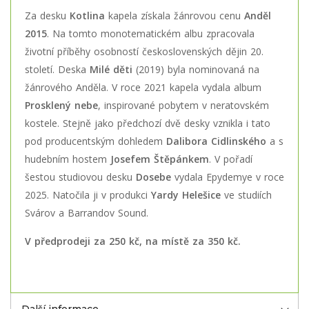
Za desku
Kotlina
kapela získala žánrovou cenu
Anděl
2015
. Na tomto monotematickém albu zpracovala
životní příběhy osobností československých dějin 20.
století. Deska
Milé děti
(2019) byla nominovaná na
žánrového Anděla. V roce 2021 kapela vydala album
Prosklený nebe
, inspirované pobytem v neratovském
kostele. Stejně jako předchozí dvě desky vznikla i tato
pod producentským dohledem
Dalibora Cidlinského
a s
hudebním hostem
Josefem Štěpánkem
. V pořadí
šestou studiovou desku
Dosebe
vydala Epydemye v roce
2025. Natočila ji v produkci
Yardy Helešice
ve studiích
Svárov a Barrandov Sound.
V předprodeji za 250 kč, na místě za 350 kč.