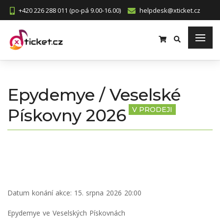
+420 226 288 011 (po-pá 9.00-16.00)
helpdesk@xticket.cz
Epydemye / Veselské
Pískovny 2026
V PRODEJI
Datum konání akce:
15. srpna 2026 20:00
Epydemye ve Veselských Pískovnách