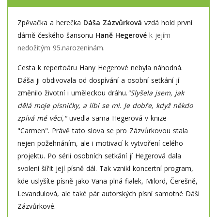
Zpěvačka a herečka
Dáša Zázvůrková
vzdá hold první
dámě českého šansonu
Haně Hegerové
k jejím
nedožitým 95.narozeninám.
Cesta k repertoáru Hany Hegerové nebyla náhodná.
Dáša ji obdivovala od dospívání a osobní setkání jí
změnilo životní i uměleckou dráhu.
"Slyšela jsem, jak
dělá moje písničky, a líbí se mi. Je dobře, když někdo
zpívá mé věci,"
uvedla sama Hegerová v knize
"Carmen". Právě tato slova se pro Zázvůrkovou stala
nejen požehnáním, ale i motivací k vytvoření celého
projektu. Po sérii osobních setkání jí Hegerová dala
svolení šířit její písně dál. Tak vznikl koncertní program,
kde uslyšíte písně jako Vana plná fialek, Milord, Čerešně,
Levandulová, ale také pár autorských písní samotné Dáši
Zázvůrkové.