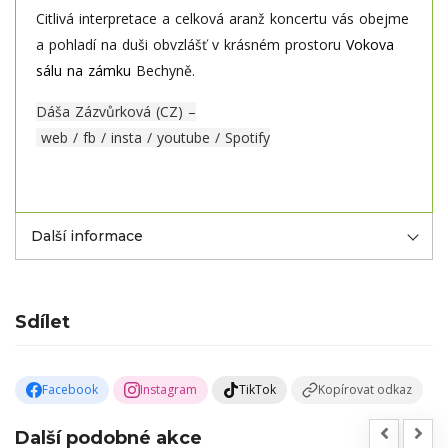
Citlivá interpretace a celková aranž koncertu vás obejme
a pohladí na duši obvzlášť v krásném prostoru
Vokova
sálu na zámku
Bechyně.
Dáša Zázvůrková (CZ) –
web
/
fb
/
insta
/
youtube
/
Spotify
Další informace
Sdílet
Facebook
Instagram
TikTok
Kopírovat odkaz
Další podobné akce