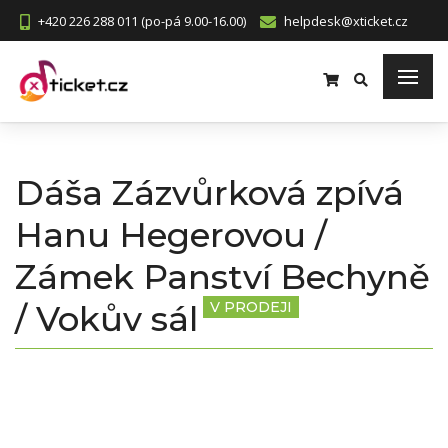
+420 226 288 011 (po-pá 9.00-16.00)
helpdesk@xticket.cz
Dáša Zázvůrková zpívá
Hanu Hegerovou /
Zámek Panství Bechyně
/ Vokův sál
V PRODEJI