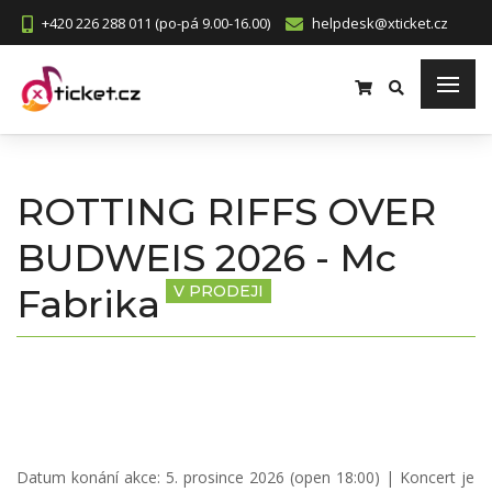
+420 226 288 011 (po-pá 9.00-16.00)
helpdesk@xticket.cz
ROTTING RIFFS OVER
BUDWEIS 2026 - Mc
Fabrika
V PRODEJI
Datum konání akce:
5. prosince 2026 (open 18:00)
| Koncert je