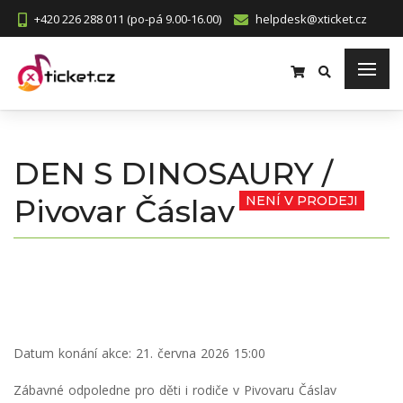
+420 226 288 011 (po-pá 9.00-16.00)
helpdesk@xticket.cz
DEN S DINOSAURY /
Pivovar Čáslav
NENÍ V PRODEJI
Datum konání akce:
21. června 2026 15:00
Zábavné odpoledne pro děti i rodiče v Pivovaru Čáslav