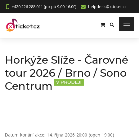
+420 226 288 011 (po-pá 9.00-16.00)
helpdesk@xticket.cz
Horkýže Slíže - Čarovné
tour 2026 / Brno / Sono
Centrum
V PRODEJI
Datum konání akce:
14. října 2026 20:00 (open 19:00)
|