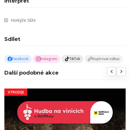
Interpret
Horkýže Slíže
Sdílet
Facebook
Instagram
TikTok
Kopírovat odkaz
Další podobné akce
V PRODEJI