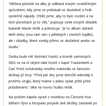
“Většina písniček na albu je udělaná starým osvědčeným
způsobem, kdy jsme se potkávali ve zkušebně a hráli
společně nápady. Chtěli jsme, aby to bylo osobní a na
těch písničkách je to cítit,” popisuje vznik nových skladeb
bubeník Marek Viršík a pokračuje: “Je to album sbírané
delší dobu. Jsou tam věci z pětiletých i starších šuplíků,
ale i skladby, které vznikly přímo ve zkušebně anebo ve
studiu.”
Deska bude mít šestnáct tracků a kromě samotných
Slížů se na ní objeví také hosté z kapel Trautenberk a
Čad. První ochutnávky nového materiálu se fanoušci
dočkají již brzy. “Před pár dny jsme dotočili videoklip k
prvnímu singlu, který máme v plánu vydat ještě před
prázdninami,” láká na novou hudbu Viršík.
Na podzim kapela vyrazí s novinkou na Čarovné tour.
Během října a listopadu projede dvě desítky zastávek po