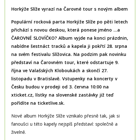
Horkýže Slíže vyrazí na Čarovné tour s novým albem
Populární rocková parta Horkýže Slíže po pěti letech
přichází s novou deskou
, která ponese jméno …a
ČAROVNÉ SLOVÍČKO? Album vyjde na konci prázdnin,
nabídne šestnáct tracků a kapela ji pokřtí 28. srpna
na svém festivalu Slížovica. Na podzim pak novinku
představí na Čarovném tour, které odstartuje 9.
října ve Valašských Kloboukách a skončí 27.
listopadu v Bratislavě. Vstupenky na koncerty v
Česku budou v prodeji od 3. června 10:00 na
xticket.cz, lístky na slovenské zastávky již teď
pořídíte na ticketlive.sk.
Nové album Horkýže Slíže vznikalo přesně tak, jak si
fanoušci u této kapely nejspíš představí: společně a
živelně.