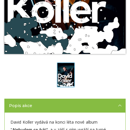
Popis akce
David Koller vydává na konci léta nové album
"
Nebudem se bát“
a v září s ním vyráží na turné.