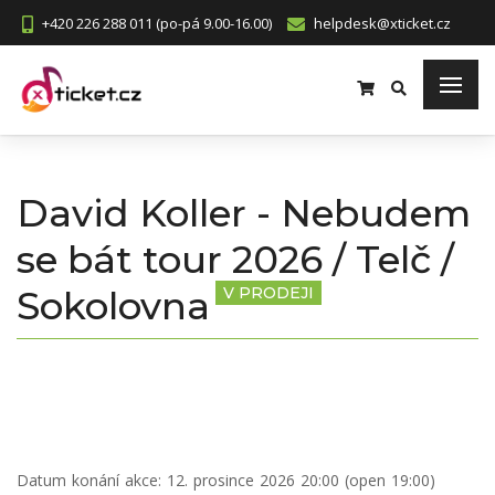
+420 226 288 011 (po-pá 9.00-16.00)
helpdesk@xticket.cz
David Koller - Nebudem
se bát tour 2026 / Telč /
Sokolovna
V PRODEJI
Datum konání akce:
12. prosince 2026 20:00 (open 19:00)