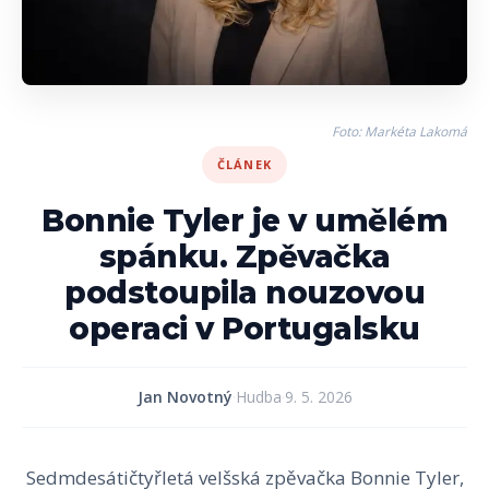
Foto: Markéta Lakomá
ČLÁNEK
Bonnie Tyler je v umělém
spánku. Zpěvačka
podstoupila nouzovou
operaci v Portugalsku
Jan Novotný
·
Hudba
·
9. 5. 2026
Sedmdesátičtyřletá velšská zpěvačka Bonnie Tyler,