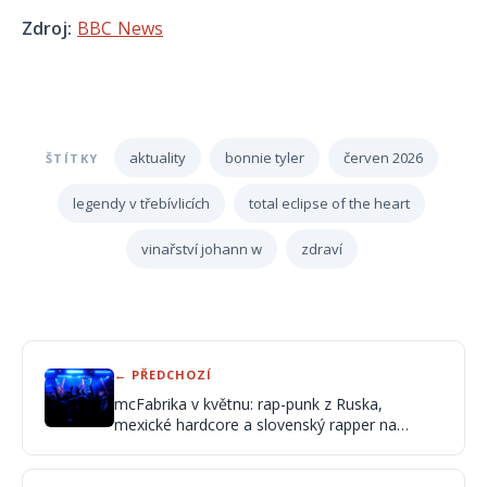
Zdroj:
BBC News
aktuality
bonnie tyler
červen 2026
ŠTÍTKY
legendy v třebívlicích
total eclipse of the heart
vinařství johann w
zdraví
← PŘEDCHOZÍ
mcFabrika v květnu: rap-punk z Ruska,
mexické hardcore a slovenský rapper na
velkém turné