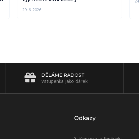
24
29. 6. 2026
DĚLÁME RADOST
Vstupenka jako dárek
Odkazy
Koncerty a festivaly