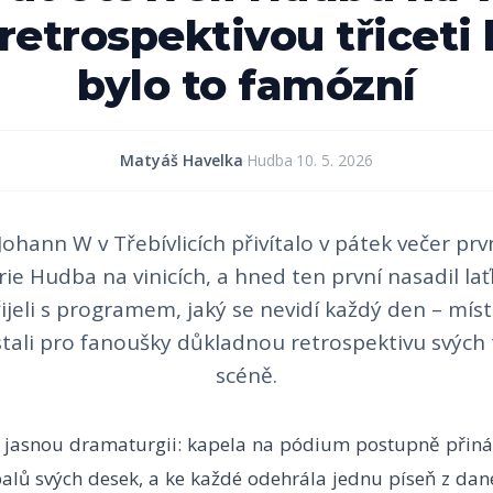
retrospektivou třiceti l
bylo to famózní
Matyáš Havelka
·
Hudba
·
10. 5. 2026
 Johann W v Třebívlicích přivítalo v pátek večer prv
rie Hudba na vinicích, a hned ten první nasadil la
jeli s programem, jaký se nevidí každý den – míst
tali pro fanoušky důkladnou retrospektivu svých t
scéně.
l jasnou dramaturgii: kapela na pódium postupně přiná
alů svých desek, a ke každé odehrála jednu píseň z dan