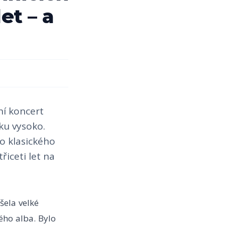
et – a
ní koncert
ťku vysoko.
o klasického
řiceti let na
šela velké
ého alba. Bylo