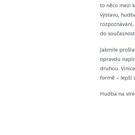
to něco mezi 
výstavu, hudb
rozpoznávání,
do současnosti
Jakmile prošla
opravdu naplno
druhou. Vinice
formě – lepší 
Hudba na vinic