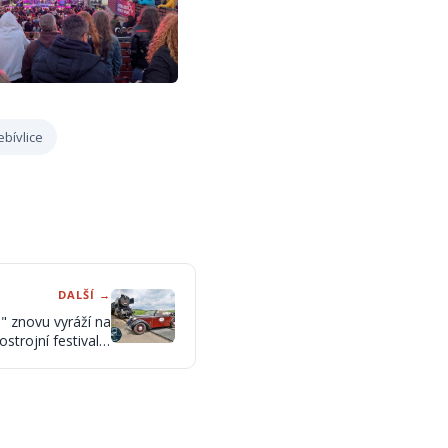
ebívlice
DALŠÍ →
" znovu vyráží na
strojní festival a
áclava Zapadlíka