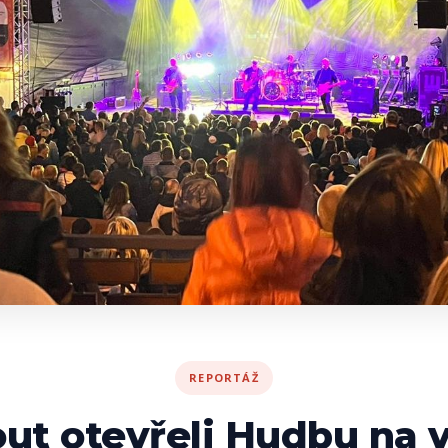
REPORTÁŽ
t otevřeli Hudbu na v