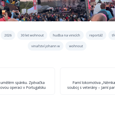
2026
30 let wohnout
hudba na vinicích
reportáž
tř
vinařství johann w
wohnout
 v umělém spánku. Zpěvačka
Parní lokomotiva „Němka
ovou operaci v Portugalsku
souboj s veterány – Jarní paro
Memoriál V