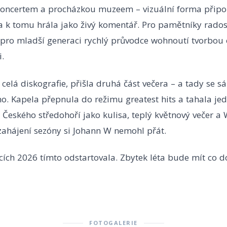
koncertem a procházkou muzeem – vizuální forma přip
a k tomu hrála jako živý komentář. Pro pamětníky rados
 pro mladší generaci rychlý průvodce wohnoutí tvorbou 
.
 celá diskografie, přišla druhá část večera – a tady se s
. Kapela přepnula do režimu greatest hits a tahala jed
 Českého středohoří jako kulisa, teplý květnový večer a
zahájení sezóny si Johann W nemohl přát.
ích 2026 tímto odstartovala. Zbytek léta bude mít co d
FOTOGALERIE