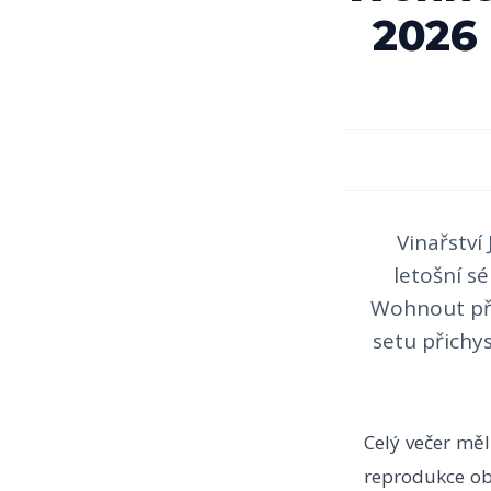
2026 
Vinařství
letošní sé
Wohnout při
setu přichys
Celý večer mě
reprodukce ob