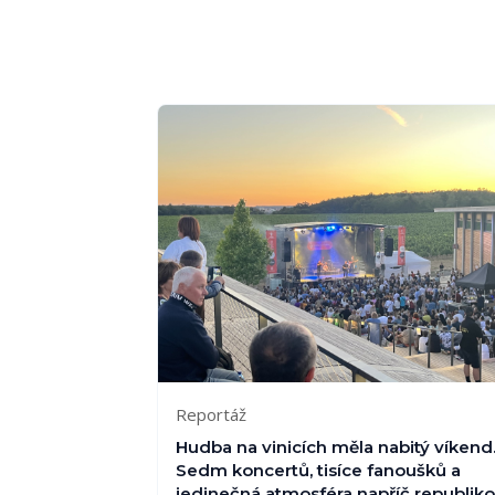
Reportáž
Hudba na vinicích měla nabitý víkend
Sedm koncertů, tisíce fanoušků a
jedinečná atmosféra napříč republik