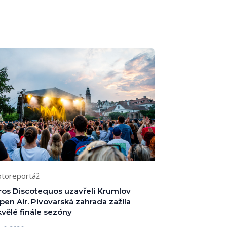
otoreportáž
ros Discotequos uzavřeli Krumlov
pen Air. Pivovarská zahrada zažila
kvělé finále sezóny