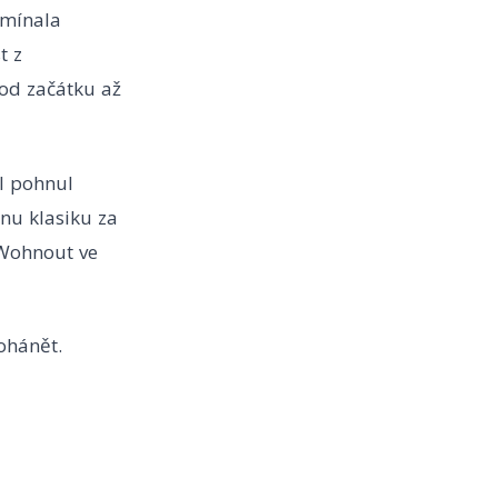
omínala
t z
od začátku až
ál pohnul
nu klasiku za
 Wohnout ve
ohánět.