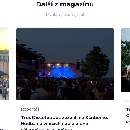
Další z magazínu
Mohlo by vás zajímat
F
Reportáž
T
O
.
Tros Discotequos zazářili na Sonberku.
s
Hudba na vinicích nabídla dva
ou
výjimečné letní večery