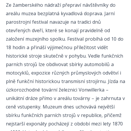
Ze žamberského nádraží přepraví návštěvníky do
areálu muzea bezplatná kyvadlová doprava. Jarní
parostrojní festival navazuje na tradici dnů
otevřených dveří, které se konají pravidelně od
založení muzejního spolku. Festival probíhá od 10 do
18 hodin a přináší výjimečnou příležitost vidět
historické stroje skutečně v pohybu. Vedle funkčních
parních strojů lze obdivovat sbírky automobilů a
motocyklů, expozice různých průmyslových odvětví i
plně funkční historickou transmisní strojírnu. Jízda na
úzkorozchodné tovární železnici Vonwillerka –
unikátní dráze přímo v areálu továrny – je zahrnuta v
ceně vstupenky. Muzeum dnes uchovává největší
sbírku funkčních parních strojů v republice, přičemž
nejstarší exponáty pocházejí z období mezi lety 1870