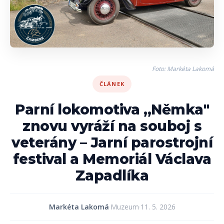
Foto: Markéta Lakomá
ČLÁNEK
Parní lokomotiva „Němka"
znovu vyráží na souboj s
veterány – Jarní parostrojní
festival a Memoriál Václava
Zapadlíka
Markéta Lakomá
·
Muzeum
·
11. 5. 2026