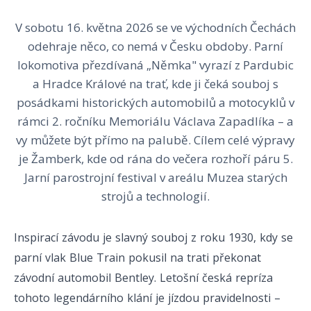
V sobotu 16. května 2026 se ve východních Čechách
odehraje něco, co nemá v Česku obdoby. Parní
lokomotiva přezdívaná „Němka" vyrazí z Pardubic
a Hradce Králové na trať, kde ji čeká souboj s
posádkami historických automobilů a motocyklů v
rámci 2. ročníku Memoriálu Václava Zapadlíka – a
vy můžete být přímo na palubě. Cílem celé výpravy
je Žamberk, kde od rána do večera rozhoří páru 5.
Jarní parostrojní festival v areálu Muzea starých
strojů a technologií.
Inspirací závodu je slavný souboj z roku 1930, kdy se
parní vlak Blue Train pokusil na trati překonat
závodní automobil Bentley. Letošní česká repríza
tohoto legendárního klání je jízdou pravidelnosti –