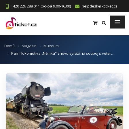
+420 226 288 011 (po-pá 9.00-16.00)
helpdesk@xticket.cz
Domů
Magazín
Muzeum
Parní lokomotiva „Němka" znovu vyráží na souboj s veter…