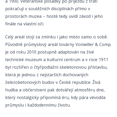
a 1900. Veteránské posádky po příjezdu z trati
pokračují v soutěžních disciplínách přímo v
prostorách muzea – hosté tedy uvidí závod i jeho
finále na vlastní oči.
Celý areál stojí za zmínku i jako místo samo o sobě.
Původně průmyslový areál továrny Vonwiller & Comp.
je od roku 2010 postupně adaptován na živé
technické muzeum a kulturní centrum a v roce 1911
byl rozšířen o čtyřpodlažní skeletonovou přístavbu,
která je jednou z nejstarších dochovaných
železobetonových budov v České republice. Živá
hudba a občerstvení pak dotvářejí atmosféru dne,
který nostalgicky připomíná éru, kdy pára vévodila
průmyslu i každodennímu životu.