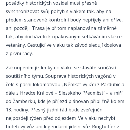
posádky historických vozidel musí přesně
synchronizovat svůj pohyb s vlakem tak, aby na
předem stanovené kontrolní body nepřijely ani dříve,
ani později. Trasa je přitom naplánována záměrně
tak, aby docházelo k opakovaným setkáváním vlaku s
veterány. Cestující ve vlaku tak závod sledují doslova
z první řady.
Zakoupením jízdenky do vlaku se stáváte součástí
soutěžního týmu. Souprava historických vagónů v
čele s parní lokomotivou „Němka" vyjíždí z Pardubic a
dále z Hradce Králové – Slezského Předměstí – a míří
do Žamberku, kde je příjezd plánován přibližně kolem
13. hodiny. Přesný jízdní řád bude zveřejněn
nejpozději týden před odjezdem. Ve vlaku nechybí
bufetový vůz ani legendární jídelní vůz Ringhoffer z