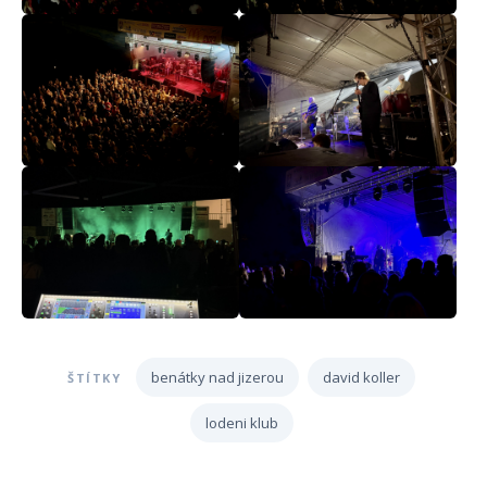
benátky nad jizerou
david koller
ŠTÍTKY
lodeni klub