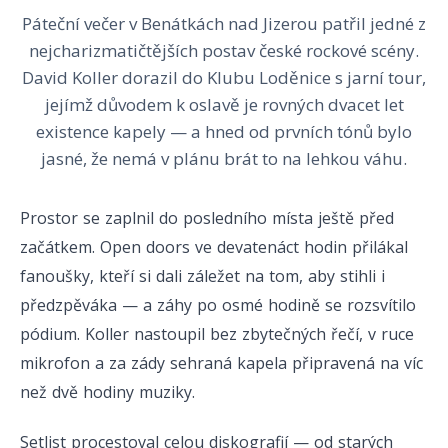
Páteční večer v Benátkách nad Jizerou patřil jedné z
nejcharizmatičtějších postav české rockové scény.
David Koller dorazil do Klubu Loděnice s jarní tour,
jejímž důvodem k oslavě je rovných dvacet let
existence kapely — a hned od prvních tónů bylo
jasné, že nemá v plánu brát to na lehkou váhu.
Prostor se zaplnil do posledního místa ještě před
začátkem. Open doors ve devatenáct hodin přilákal
fanoušky, kteří si dali záležet na tom, aby stihli i
předzpěváka — a záhy po osmé hodině se rozsvítilo
pódium. Koller nastoupil bez zbytečných řečí, v ruce
mikrofon a za zády sehraná kapela připravená na víc
než dvě hodiny muziky.
Setlist procestoval celou diskografií — od starých