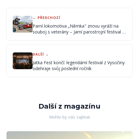
← PŘEDCHOZÍ
Parní lokomotiva „Němka" znovu vyráží na
souboj s veterány – Jarní parostrojní festival a
Memoriál Václava Zapadlíka
DALŠÍ →
Jatka Fest končí: legendární festival z Vysočiny
odehraje svůj poslední ročník
Další z magazínu
Mohlo by vás zajímat