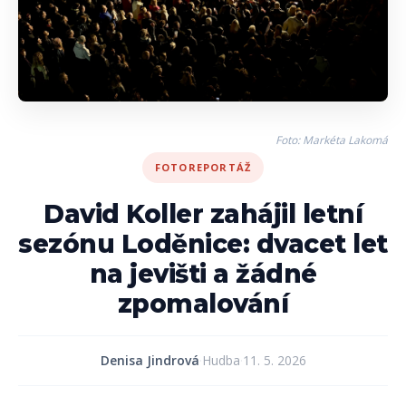
Foto: Markéta Lakomá
FOTOREPORTÁŽ
David Koller zahájil letní
sezónu Loděnice: dvacet let
na jevišti a žádné
zpomalování
Denisa Jindrová
·
Hudba
·
11. 5. 2026