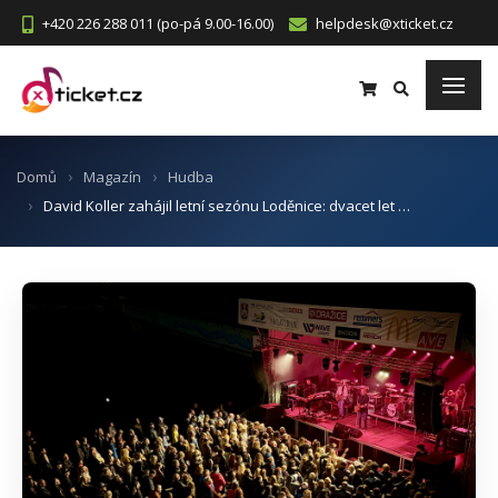
+420 226 288 011 (po-pá 9.00-16.00)
helpdesk@xticket.cz
Domů
Magazín
Hudba
David Koller zahájil letní sezónu Loděnice: dvacet let …