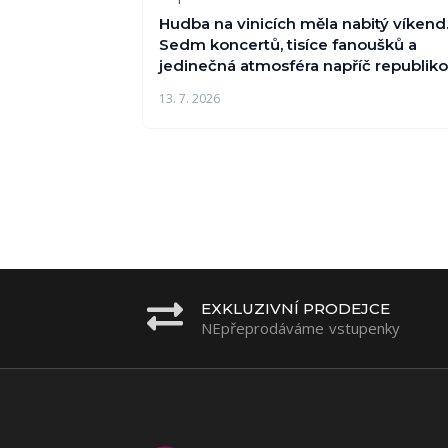
Hudba na vinicích měla nabitý víkend
Sedm koncertů, tisíce fanoušků a
jedinečná atmosféra napříč republik
13. 7. 2026
EXKLUZIVNÍ PRODEJCE
NEpřeprodáváme vstupenky