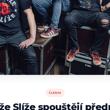
ČLÁNEK
že Slíže spouštějí před