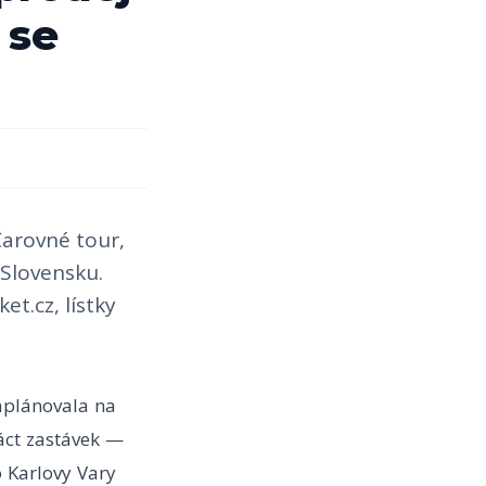
 se
Čarovné tour,
Slovensku.
t.cz, lístky
naplánovala na
áct zastávek —
o Karlovy Vary