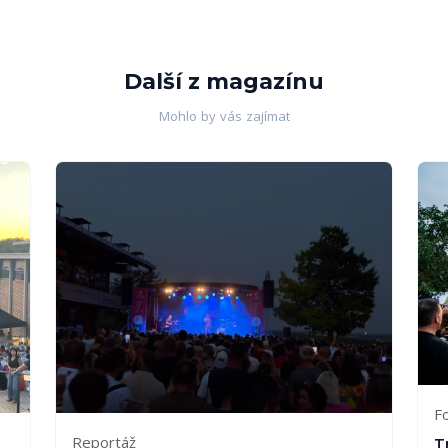
Další z magazínu
Mohlo by vás zajímat
F
Reportáž
T