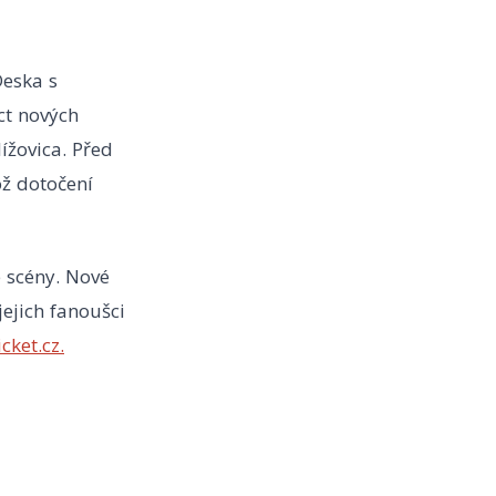
Deska s
ct nových
ížovica. Před
ož dotočení
é scény. Nové
jejich fanoušci
icket.cz.