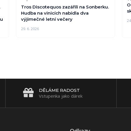
O
.
Tros Discotequos zazářili na Sonberku.
s
Hudba na vinicích nabídla dva
ou
výjimečné letní večery
24
29. 6. 2026
DĚLÁME RADOST
Vstupenka jako dárek