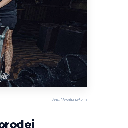
Foto: Markéta Lakomá
prodej