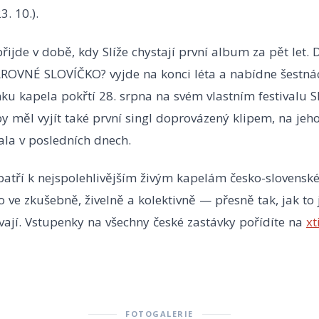
. 10.).
přijde v době, kdy Slíže chystají první album za pět let. 
OVNÉ SLOVÍČKO? vyjde na konci léta a nabídne šestná
ku kapela pokřtí 28. srpna na svém vlastním festivalu Sl
 měl vyjít také první singl doprovázený klipem, na jeh
ala v posledních dnech.
patří k nejspolehlivějším živým kapelám česko-slovensk
 ve zkušebně, živelně a kolektivně — přesně tak, jak to 
vají. Vstupenky na všechny české zastávky pořídíte na
xt
FOTOGALERIE