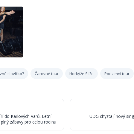
vné slovíčko?
Čarovné tour
Horkýže Slíže
Podzimní tour
ří do Karlových Varů. Letní
UDG chystají nový singl
 plný zábavy pro celou rodinu