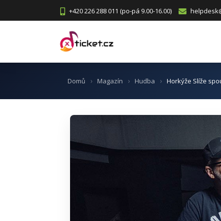
+420 226 288 011 (po-pá 9.00-16.00)
helpdesk@
Domů
Magazín
Hudba
Horkýže Slíže spo