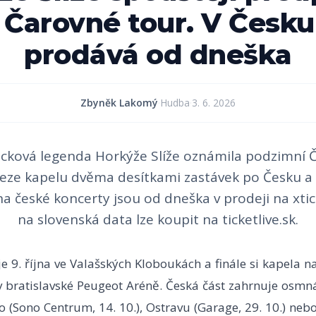
 Čarovné tour. V Česku
prodává od dneška
Zbyněk Lakomý
·
Hudba
·
3. 6. 2026
cková legenda Horkýže Slíže oznámila podzimní 
veze kapelu dvěma desítkami zastávek po Česku a 
a české koncerty jsou od dneška v prodeji na xticke
na slovenská data lze koupit na ticketlive.sk.
e 9. října ve Valašských Kloboukách a finále si kapela 
v bratislavské Peugeot Aréně. Česká část zahrnuje osmn
 (Sono Centrum, 14. 10.), Ostravu (Garage, 29. 10.) neb