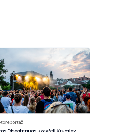
otoreportáž
ros Discotequos uzavřeli Krumlov