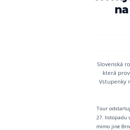
na
Slovenská ro
která pro
Vstupenky n
Tour odstartuj
27. listopadu 
mimo jiné Brno