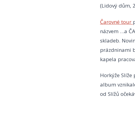
(Lidový dům, 23
Čarovné tour
názvem …a ČAR
skladeb. Novin
prázdninami by
kapela pracov
Horkýže Slíže 
album vznikalo
od Slížů očeká