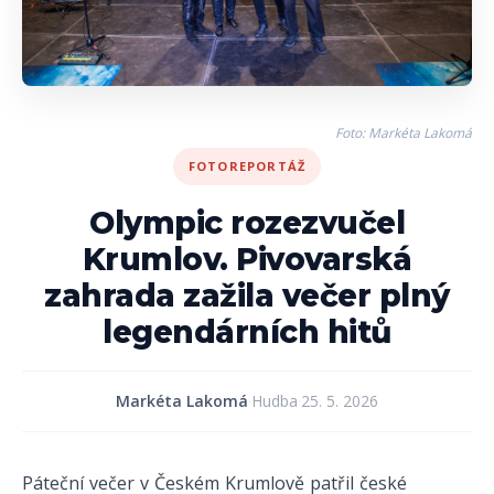
Foto: Markéta Lakomá
FOTOREPORTÁŽ
Olympic rozezvučel
Krumlov. Pivovarská
zahrada zažila večer plný
legendárních hitů
Markéta Lakomá
·
Hudba
·
25. 5. 2026
Páteční večer v Českém Krumlově patřil české