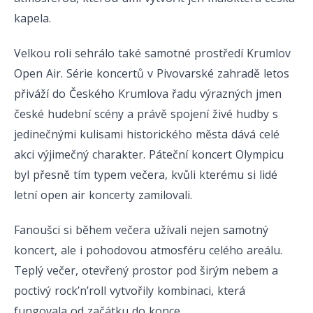
kapela.
Velkou roli sehrálo také samotné prostředí Krumlov
Open Air. Série koncertů v Pivovarské zahradě letos
přiváží do Českého Krumlova řadu výrazných jmen
české hudební scény a právě spojení živé hudby s
jedinečnými kulisami historického města dává celé
akci výjimečný charakter. Páteční koncert Olympicu
byl přesně tím typem večera, kvůli kterému si lidé
letní open air koncerty zamilovali.
Fanoušci si během večera užívali nejen samotný
koncert, ale i pohodovou atmosféru celého areálu.
Teplý večer, otevřený prostor pod širým nebem a
poctivý rock’n’roll vytvořily kombinaci, která
fungovala od začátku do konce.