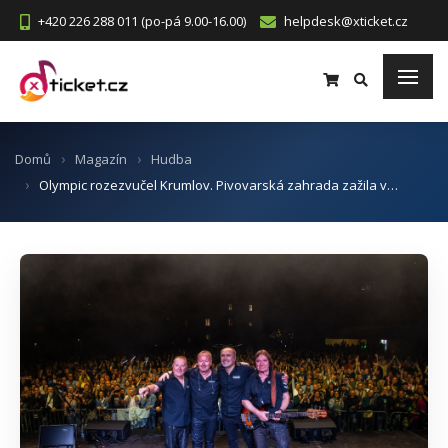
+420 226 288 011 (po-pá 9.00-16.00)
helpdesk@xticket.cz
Domů
Magazín
Hudba
Olympic rozezvučel Krumlov. Pivovarská zahrada zažila v…