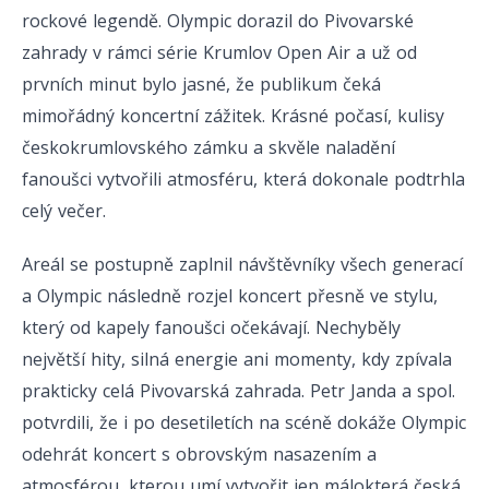
rockové legendě. Olympic dorazil do Pivovarské
zahrady v rámci série Krumlov Open Air a už od
prvních minut bylo jasné, že publikum čeká
mimořádný koncertní zážitek. Krásné počasí, kulisy
českokrumlovského zámku a skvěle naladění
fanoušci vytvořili atmosféru, která dokonale podtrhla
celý večer.
Areál se postupně zaplnil návštěvníky všech generací
a Olympic následně rozjel koncert přesně ve stylu,
který od kapely fanoušci očekávají. Nechyběly
největší hity, silná energie ani momenty, kdy zpívala
prakticky celá Pivovarská zahrada. Petr Janda a spol.
potvrdili, že i po desetiletích na scéně dokáže Olympic
odehrát koncert s obrovským nasazením a
atmosférou, kterou umí vytvořit jen málokterá česká