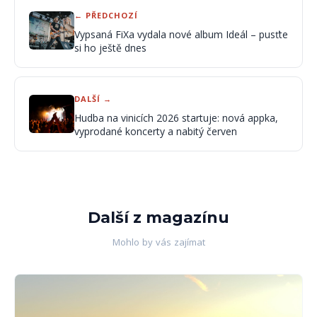
← PŘEDCHOZÍ
Vypsaná FiXa vydala nové album Ideál – pusťte
si ho ještě dnes
DALŠÍ →
Hudba na vinicích 2026 startuje: nová appka,
vyprodané koncerty a nabitý červen
Další z magazínu
Mohlo by vás zajímat