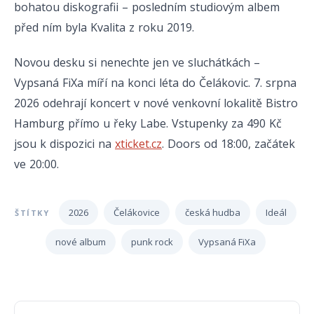
bohatou diskografii – posledním studiovým albem
před ním byla Kvalita z roku 2019.
Novou desku si nenechte jen ve sluchátkách –
Vypsaná FiXa míří na konci léta do Čelákovic. 7. srpna
2026 odehrají koncert v nové venkovní lokalitě Bistro
Hamburg přímo u řeky Labe. Vstupenky za 490 Kč
jsou k dispozici na
xticket.cz
. Doors od 18:00, začátek
ve 20:00.
2026
Čelákovice
česká hudba
Ideál
ŠTÍTKY
nové album
punk rock
Vypsaná FiXa