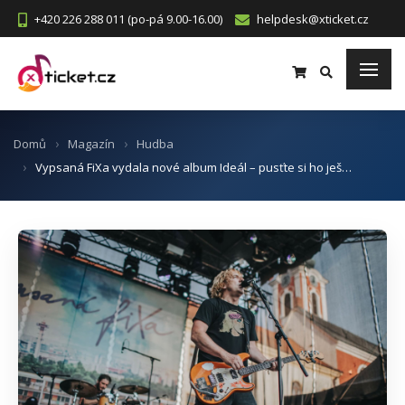
+420 226 288 011 (po-pá 9.00-16.00)
helpdesk@xticket.cz
Domů
Magazín
Hudba
Vypsaná FiXa vydala nové album Ideál – pusťte si ho ješ…