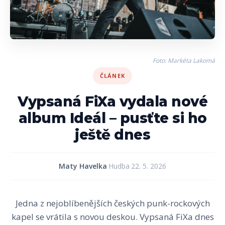
Foto: Markéta Lakomá
ČLÁNEK
Vypsaná FiXa vydala nové
album Ideál – pusťte si ho
ještě dnes
Maty Havelka
·
Hudba
·
22. 5. 2026
Jedna z nejoblíbenějších českých punk-rockových
kapel se vrátila s novou deskou. Vypsaná FiXa dnes