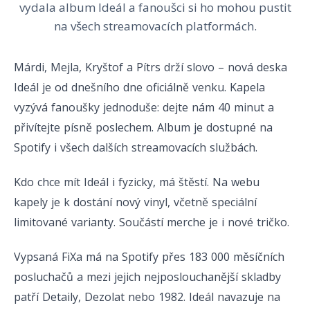
vydala album Ideál a fanoušci si ho mohou pustit
na všech streamovacích platformách.
Márdi, Mejla, Kryštof a Pítrs drží slovo – nová deska
Ideál je od dnešního dne oficiálně venku. Kapela
vyzývá fanoušky jednoduše: dejte nám 40 minut a
přivítejte písně poslechem. Album je dostupné na
Spotify i všech dalších streamovacích službách.
Kdo chce mít Ideál i fyzicky, má štěstí. Na webu
kapely je k dostání nový vinyl, včetně speciální
limitované varianty. Součástí merche je i nové tričko.
Vypsaná FiXa má na Spotify přes 183 000 měsíčních
posluchačů a mezi jejich nejposlouchanější skladby
patří Detaily, Dezolat nebo 1982. Ideál navazuje na