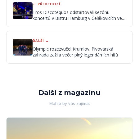
← PŘEDCHOZÍ
Tros Discotequos odstartovali sezónu
koncertů v Bistru Hamburg v Čelákovicích ve
velkém stylu
DALŠÍ →
Olympic rozezvučel Krumlov. Pivovarská
zahrada zažila večer plný legendárních hitů
Další z magazínu
Mohlo by vás zajímat