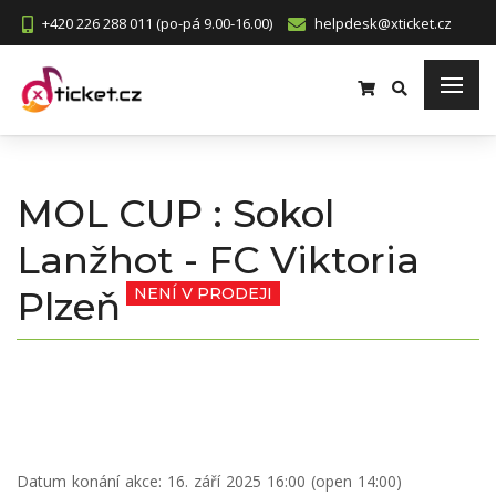
+420 226 288 011 (po-pá 9.00-16.00)
helpdesk@xticket.cz
MOL CUP : Sokol
Lanžhot - FC Viktoria
Plzeň
NENÍ V PRODEJI
Datum konání akce:
16. září 2025 16:00 (open 14:00)