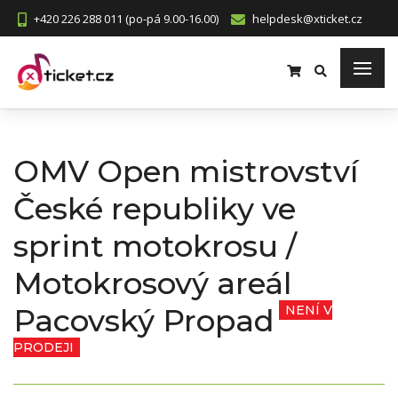
+420 226 288 011 (po-pá 9.00-16.00)
helpdesk@xticket.cz
OMV Open mistrovství
České republiky ve
sprint motokrosu /
Motokrosový areál
Pacovský Propad
NENÍ V
PRODEJI