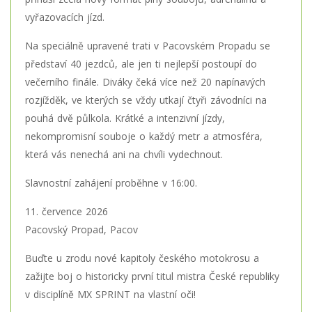
vyřazovacích jízd.
Na speciálně upravené trati v Pacovském Propadu se
představí 40 jezdců, ale jen ti nejlepší postoupí do
večerního finále. Diváky čeká více než 20 napínavých
rozjížděk, ve kterých se vždy utkají čtyři závodníci na
pouhá dvě půlkola. Krátké a intenzivní jízdy,
nekompromisní souboje o každý metr a atmosféra,
která vás nenechá ani na chvíli vydechnout.
Slavnostní zahájení proběhne v 16:00.
11. července 2026
Pacovský Propad, Pacov
Buďte u zrodu nové kapitoly českého motokrosu a
zažijte boj o historicky první titul mistra České republiky
v disciplíně MX SPRINT na vlastní oči!