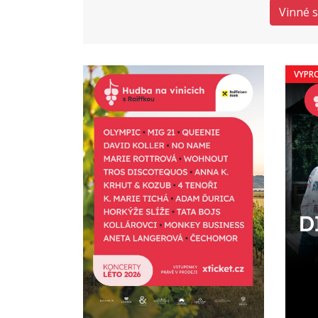
Vinné 
VYPR