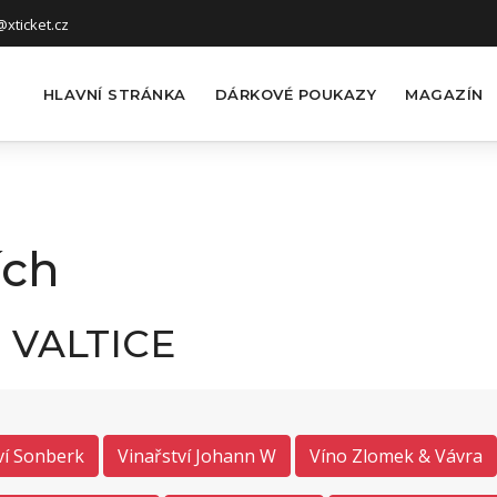
xticket.cz
HLAVNÍ STRÁNKA
DÁRKOVÉ POUKAZY
MAGAZÍN
ích
U VALTICE
ví Sonberk
Vinařství Johann W
Víno Zlomek & Vávra