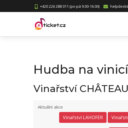
+420 226 288 011 (po-pá 9.00-16.00)
helpdesk@
Hudba na vinic
Vinařství CHÂTEA
Aktuální akce
Vinařství LAHOFER
Vinařst