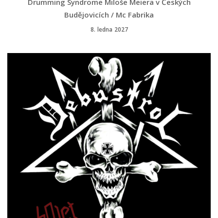
Drumming Syndrome Miloše Meiera v Českých
Budějovicích / Mc Fabrika
8. ledna 2027