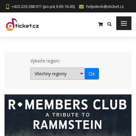
+420 226 288 011 (po-pá 9.00-16.00)
helpdesk@xticket.cz
Vyberte region: