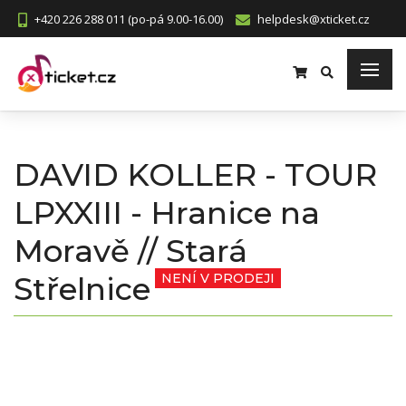
+420 226 288 011 (po-pá 9.00-16.00)
helpdesk@xticket.cz
DAVID KOLLER - TOUR
LPXXIII - Hranice na
Moravě // Stará
Střelnice
NENÍ V PRODEJI