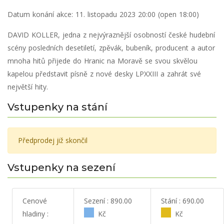
Datum konání akce:
11. listopadu 2023 20:00 (open 18:00)
DAVID KOLLER, jedna z nejvýraznější osobností české hudební
scény posledních desetiletí, zpěvák, bubeník, producent a autor
mnoha hitů přijede do Hranic na Moravě se svou skvělou
kapelou představit písně z nové desky LPXXIII a zahrát své
největší hity.
Vstupenky na stání
Předprodej již skončil
Vstupenky na sezení
Cenové
Sezení : 890.00
Stání : 690.00
hladiny :
Kč
Kč