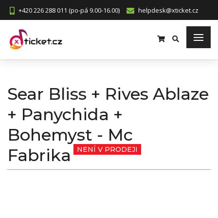
+420 226 288 011 (po-pá 9.00-16.00)
helpdesk@xticket.cz
Sear Bliss + Rives Ablaze
+ Panychida +
Bohemyst - Mc
Fabrika
NENÍ V PRODEJI