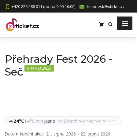
+420 226 288 011 (po-pá 9.00-16.00)
helpdesk@xticket.cz
Přehrady Fest 2026 -
Seč
V PRODEJI
☀️
24°C
14°C min
·
Jasno
· 💨 6 km/h
·
🛰️ předpověď za 12 dní
Datum konání akce:
21. srpna 2026 - 22. srpna 2026